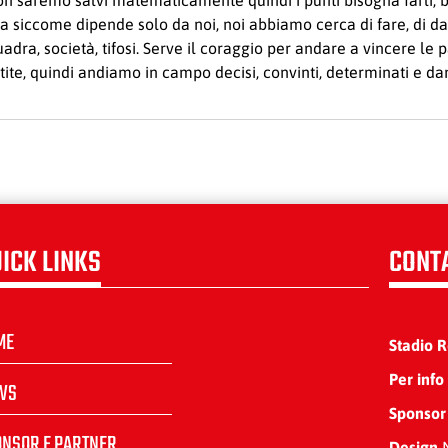
on saremo salvi matematicamente quindi i punti bisogna farli, 
ma siccome dipende solo da noi, noi abbiamo cerca di fare, di da
dra, società, tifosi. Serve il coraggio per andare a vincere le
partite, quindi andiamo in campo decisi, convinti, determinati e d
ICK LINKS
CONT
ME
Stadio 
Per info
WS
Sponsor
ONSOR E PARTNER
Design
N