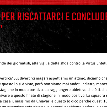
E PER RISCATTARCI E CONCLUD
”
e dei giornalisti, alla vigilia della sfida contro la Virtus Ent
vertirci? Sul divertirci magari aspettiamo un attimo, diciamo c
 questo lo si è visto, però non siamo mai andati indietro, manca
 stagione in modo positivo, da raggiungere obiettivo che è lì, d
rrivare a questo finale di stagione in modo positivo. La squadra
a casa il massimo da Chiavari e questo lo dico perché questi 10 g
sto un atteggiamento diverso, e domani dobbiamo andare in cam