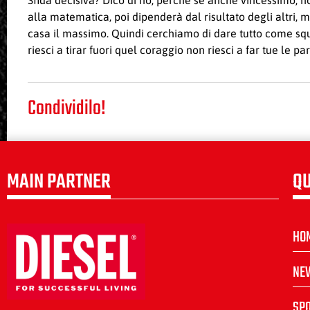
Sfida decisiva? Dico di no, perché se anche vincessimo, n
alla matematica, poi dipenderà dal risultato degli altri, 
casa il massimo. Quindi cerchiamo di dare tutto come squa
riesci a tirar fuori quel coraggio non riesci a far tue le 
Condividilo!
MAIN PARTNER
QU
HO
NE
SP