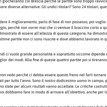
 giocheranno col Brescia perché le partite sono troppo ravvici
re diverse alternative. Gli undici titolari? Sono 24 titolari, que
ere il miglioramento, parlo di fase di non possesso, poi vogli
aggio, perché non vorrei mai che ci venisse il braccino corto a
mostrato di essere all’altezza di questa categoria, ha dimostr
ltime partite non ci sono riuscite e dove abbiamo lavorato in q
uindi ci vuole grande personalità e soprattutto siccome dipende 
lior dei modi. Alla fine di queste quattro partite poi si tirera
, non vedo perché ci debba essere questo freno nel farli tornar
i per tutto l’anno. Sono il nostro dodicesimo uomo in campo, pe
o state per alcuni risultati vanno accettate. Le critiche costru
 noi dobbiamo fare in modo di arrivare all’obiettivo, anche per