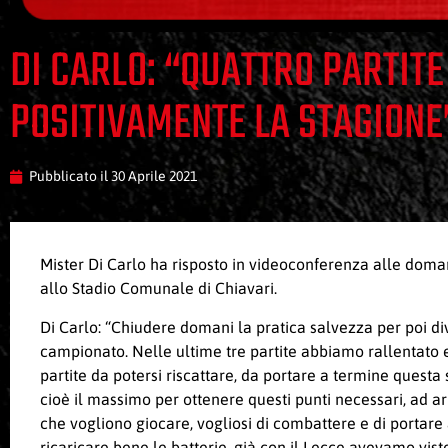
DI CARLO: “QUATTRO PARTIT
POSITIVAMENTE LA STAGIONE
Pubblicato il
30 Aprile 2021
Mister Di Carlo ha risposto in videoconferenza alle domand
allo Stadio Comunale di Chiavari.
Di Carlo: “Chiudere domani la pratica salvezza per poi di
campionato. Nelle ultime tre partite abbiamo rallentato e
partite da potersi riscattare, da portare a termine questa
cioè il massimo per ottenere questi punti necessari, ad a
che vogliono giocare, vogliosi di combattere e di portare 
ricaricare bene le batterie, già con il Lecce avevamo vi