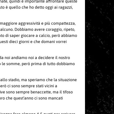
nate, quindi è importante affrontare queste
sto è quello che ho detto oggi ai ragazzi,
o maggiore aggressività e più compattezza,
 qualcuno. Dobbiamo avere coraggio, ripeto,
ato di saper giocare a calcio, però abbiamo
uesti dieci giorni e che domani vorrei
da noi andiamo noi a decidere il nostro
nno le somme, però prima di tutto dobbiamo
e allo stadio, ma speriamo che la situazione
rò ci sono sempre stati vicini a
ttive sono sempre benaccette, ma il tifoso
 loro che quest’anno ci sono mancati