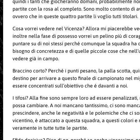
quindi i tanti che giocheranno domani, probabilmente non
partite con la rosa al completo. Sono molto contento di ave
ovvero che in queste quattro partite li voglio tutti titolari.
Cosa vorrei vedere nel Vicenza? Allora mi piacerebbe ved
inoltre nella fase di possesso vorrei un pelino più di cor
puntare su di noi stessi perché comunque la squadra ha di
bisogno di concretezza e di quelle piccole cose che nell’u
vedere già in campo.
Braccino corto? Perché i punti pesano, la palla scotta, q
destino per arrivare a questo finale di campionato nel mig
essere concentrati sull’obiettivo che è davanti a noi.
I tifosi? Alla fine sono sempre loro ad essere penalizzati
possa cambiare. A noi mancano tantissimo, ci sono mancat
prescindere, anche le negatività e le polemiche che ci son
vicentino, è attaccato a questa squadra, a questi colori e
veramente in tutte tutte le partite.