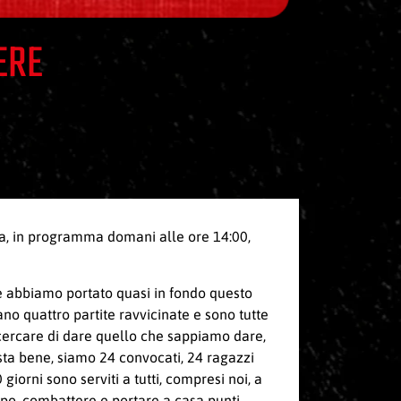
ERE
ella, in programma domani alle ore 14:00,
he abbiamo portato quasi in fondo questo
no quattro partite ravvicinate e sono tutte
i cercare di dare quello che sappiamo dare,
 sta bene, siamo 24 convocati, 24 ragazzi
iorni sono serviti a tutti, compresi noi, a
po, combattere e portare a casa punti,