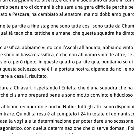
mio pensiero di domani è che sarà una gara difficile perché per 
to a Pescara, ha cambiato allenatore, ma noi dobbiamo guardar
 me le partite a fine stagione sono tutte così, sono tutte da C
qualità tecniche, tattiche e umane, che questa squadra ha dimos
 classifica, abbiamo vinto con l’Ascoli all’andata, abbiamo vi
e sono in bassa classifica, è che non abbiamo vinto le altre, se
ero, però ripeto, in queste quattro partite qua, puntiamo su di 
sa questa salvezza che è lì a portata nostra, dipende da noi, e 
re a casa il risultato.
dare a Chiavari, rispettando l’Entella che è una squadra che h
perché ci siamo preparati bene e sono molto convinto e fiducioso
ano recuperato e anche Nalini, tutti gli altri sono disponibili,
trare. Quindi la rosa è al completo i 24 in totale di domani 
casa la voglia e la determinazione per poter dare uno scossone 
re agonistico, con quella determinazione che ci serve domani. P