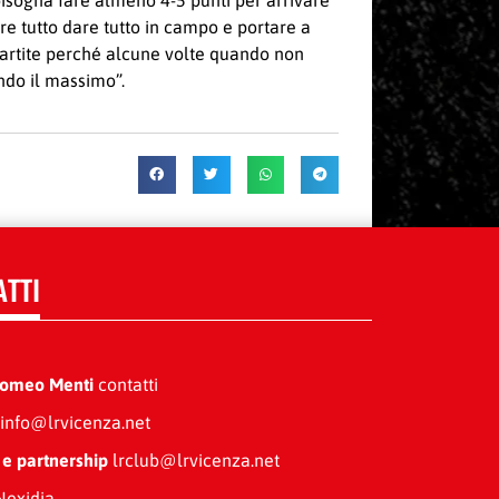
bisogna fare almeno 4-5 punti per arrivare
re tutto dare tutto in campo e portare a
 partite perché alcune volte quando non
ando il massimo”.
ATTI
Romeo Menti
contatti
info@lrvicenza.net
 e partnership
lrclub@lrvicenza.net
exidia