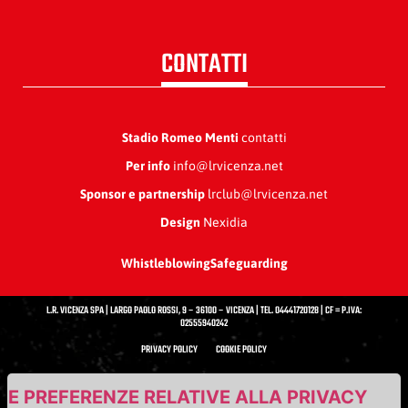
CONTATTI
Stadio Romeo Menti
contatti
Per info
info@lrvicenza.net
Sponsor e partnership
lrclub@lrvicenza.net
Design
Nexidia
Whistleblowing
Safeguarding
L.R. VICENZA SPA | LARGO PAOLO ROSSI, 9 – 36100 – VICENZA | TEL. 04441720128 | CF = P.IVA:
02555940242
PRIVACY POLICY
COOKIE POLICY
UE PREFERENZE RELATIVE ALLA PRIVACY