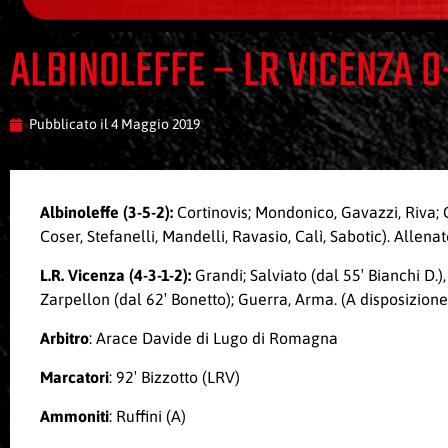
ALBINOLEFFE – LR VICENZA 0
Pubblicato il
4 Maggio 2019
Albinoleffe (3-5-2):
Cortinovis; Mondonico, Gavazzi, Riva; Go
Coser, Stefanelli, Mandelli, Ravasio, Calì, Sabotic). Allena
L.R. Vicenza
(4-3-1-2):
Grandi; Salviato (dal 55′ Bianchi D.),
Zarpellon (dal 62′ Bonetto); Guerra, Arma. (A disposizione:
Arbitro
: Arace Davide di Lugo di Romagna
Marcatori
: 92′ Bizzotto (LRV)
Ammoniti
: Ruffini (A)