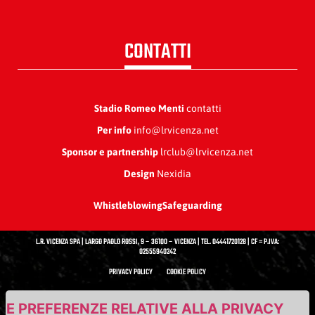
CONTATTI
Stadio Romeo Menti
contatti
Per info
info@lrvicenza.net
Sponsor e partnership
lrclub@lrvicenza.net
Design
Nexidia
Whistleblowing
Safeguarding
L.R. VICENZA SPA | LARGO PAOLO ROSSI, 9 – 36100 – VICENZA | TEL. 04441720128 | CF = P.IVA:
02555940242
PRIVACY POLICY
COOKIE POLICY
UE PREFERENZE RELATIVE ALLA PRIVACY