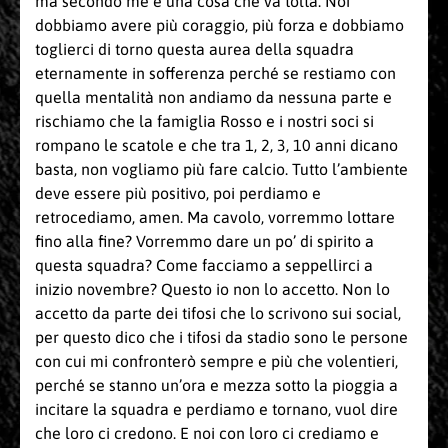
ma secondo me è una cosa che va tolta. Noi
dobbiamo avere più coraggio, più forza e dobbiamo
toglierci di torno questa aurea della squadra
eternamente in sofferenza perché se restiamo con
quella mentalità non andiamo da nessuna parte e
rischiamo che la famiglia Rosso e i nostri soci si
rompano le scatole e che tra 1, 2, 3, 10 anni dicano
basta, non vogliamo più fare calcio. Tutto l’ambiente
deve essere più positivo, poi perdiamo e
retrocediamo, amen. Ma cavolo, vorremmo lottare
fino alla fine? Vorremmo dare un po’ di spirito a
questa squadra? Come facciamo a seppellirci a
inizio novembre? Questo io non lo accetto. Non lo
accetto da parte dei tifosi che lo scrivono sui social,
per questo dico che i tifosi da stadio sono le persone
con cui mi confronterò sempre e più che volentieri,
perché se stanno un’ora e mezza sotto la pioggia a
incitare la squadra e perdiamo e tornano, vuol dire
che loro ci credono. E noi con loro ci crediamo e