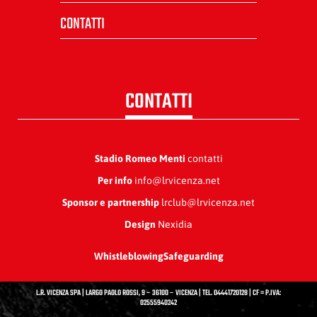
CONTATTI
CONTATTI
Stadio Romeo Menti
contatti
Per info
info@lrvicenza.net
Sponsor e partnership
lrclub@lrvicenza.net
Design
Nexidia
Whistleblowing
Safeguarding
L.R. VICENZA SPA | LARGO PAOLO ROSSI, 9 – 36100 – VICENZA | TEL. 04441720128 | CF = P.IVA:
02555940242