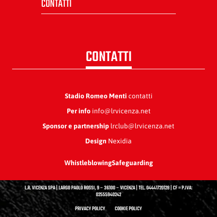
CONTATTI
CONTATTI
Stadio Romeo Menti
contatti
Per info
info@lrvicenza.net
Sponsor e partnership
lrclub@lrvicenza.net
Design
Nexidia
Whistleblowing
Safeguarding
L.R. VICENZA SPA | LARGO PAOLO ROSSI, 9 – 36100 – VICENZA | TEL. 04441720128 | CF = P.IVA:
02555940242
PRIVACY POLICY
COOKIE POLICY