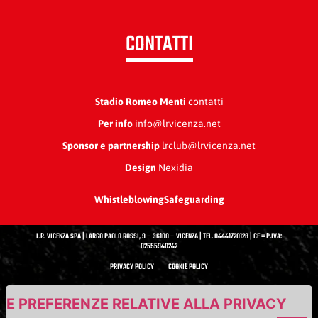
CONTATTI
Stadio Romeo Menti
contatti
Per info
info@lrvicenza.net
Sponsor e partnership
lrclub@lrvicenza.net
Design
Nexidia
Whistleblowing
Safeguarding
L.R. VICENZA SPA | LARGO PAOLO ROSSI, 9 – 36100 – VICENZA | TEL. 04441720128 | CF = P.IVA:
02555940242
PRIVACY POLICY
COOKIE POLICY
UE PREFERENZE RELATIVE ALLA PRIVACY