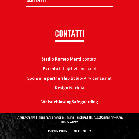
CONTATTI
CONTATTI
Stadio Romeo Menti
contatti
Per info
info@lrvicenza.net
Sponsor e partnership
lrclub@lrvicenza.net
Design
Nexidia
Whistleblowing
Safeguarding
L.R. VICENZA SPA | LARGO PAOLO ROSSI, 9 – 36100 – VICENZA | TEL. 04441720128 | CF = P.IVA:
02555940242
PRIVACY POLICY
COOKIE POLICY