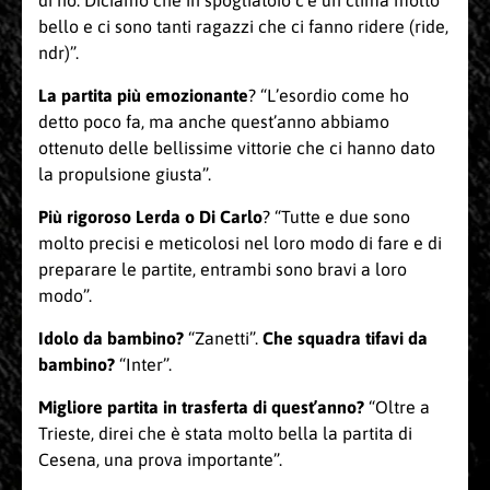
di no. Diciamo che in spogliatoio c’è un clima molto
bello e ci sono tanti ragazzi che ci fanno ridere (ride,
ndr)”.
La partita più emozionante
? “L’esordio come ho
detto poco fa, ma anche quest’anno abbiamo
ottenuto delle bellissime vittorie che ci hanno dato
la propulsione giusta”.
Più rigoroso Lerda o Di Carlo
? “Tutte e due sono
molto precisi e meticolosi nel loro modo di fare e di
preparare le partite, entrambi sono bravi a loro
modo”.
Idolo da bambino?
“Zanetti”.
Che squadra tifavi da
bambino?
“Inter”.
Migliore partita in trasferta di quest’anno?
“Oltre a
Trieste, direi che è stata molto bella la partita di
Cesena, una prova importante”.