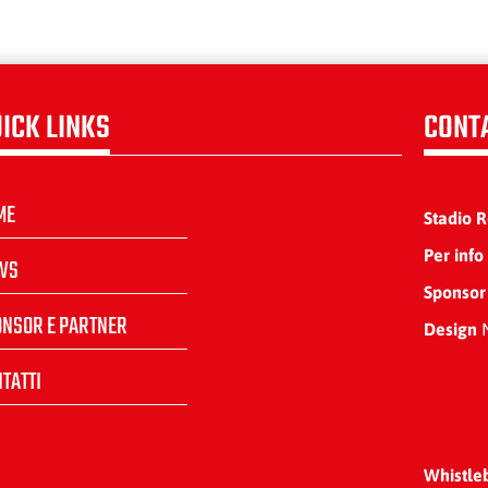
ICK LINKS
CONT
ME
Stadio 
Per info
WS
Sponsor
ONSOR E PARTNER
Design
N
TATTI
Whistle