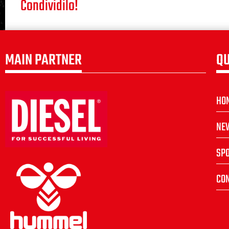
Condividilo!
MAIN PARTNER
QU
HO
NE
SP
CON