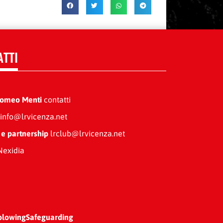
ATTI
Romeo Menti
contatti
info@lrvicenza.net
 e partnership
lrclub@lrvicenza.net
exidia
blowing
Safeguarding