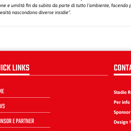
ne e umiltà fin da subito da parte di tutto l’ambiente, facendo
ealtà nascondono diverse insidie”.
ICK LINKS
CONT
ME
Stadio 
Per info
WS
Sponsor
ONSOR E PARTNER
Design
N