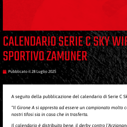
CALENDARIO SERIE C SKY WI
SPORTIVO ZAMUNER
Pubblicato il
28 Luglio 2025
A seguito della pubblicazione del calendario di Serie C S
“Il Girone A si appresta ad essere un campionato molto 
nostri tifosi sia in casa
che in trasferta.
Il calendario è distribuito bene, il derby contro l’Arzign