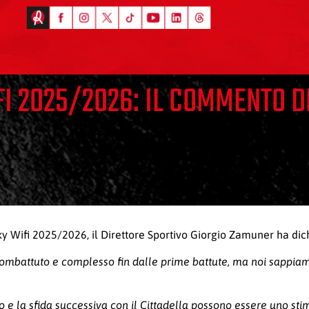
FI 2025/2026: IL COMMENTO D
ky Wifi 2025/2026, il Direttore Sportivo Giorgio Zamuner ha di
combattuto e complesso fin dalle prime battute, ma noi sappia
ano e la sfida successiva con il Cittadella possono essere uno st