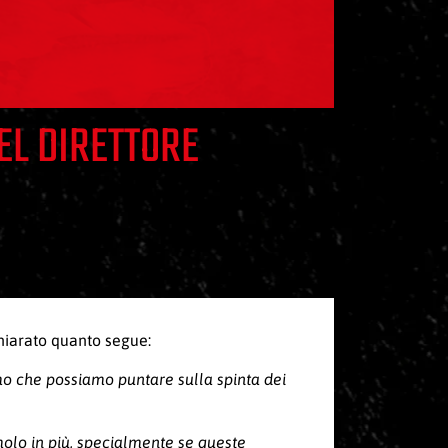
EL DIRETTORE
chiarato quanto segue:
mo che possiamo puntare sulla spinta dei
imolo in più, specialmente se queste