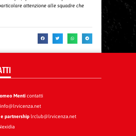
 particolare attenzione alle squadre che
ATTI
Romeo Menti
contatti
info@lrvicenza.net
 e partnership
lrclub@lrvicenza.net
exidia