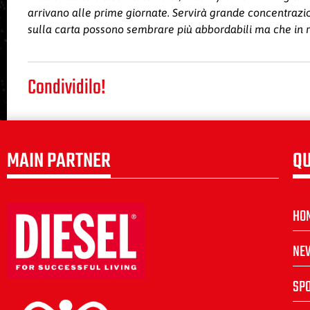
arrivano alle prime giornate. Servirà grande concentrazio
sulla carta possono sembrare più abbordabili ma che in r
Condividilo!
MAIN PARTNER
QU
HO
NE
SP