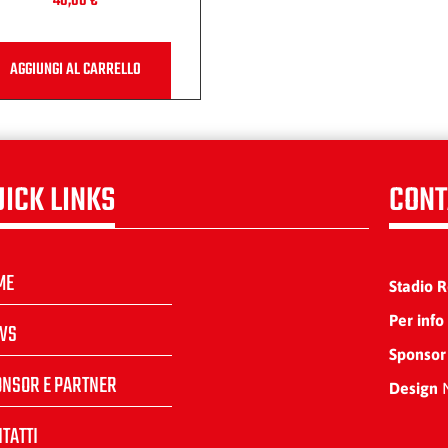
40,00
€
AGGIUNGI AL CARRELLO
UICK LINKS
CONT
ME
Stadio 
Per info
WS
Sponsor
ONSOR E PARTNER
Design
N
TATTI