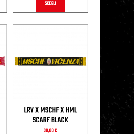
SCEGLI
LRV X MSCHF X HML
SCARF BLACK
30,00
€