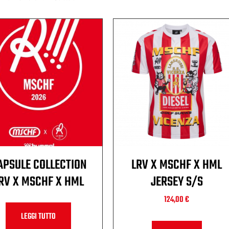
APSULE COLLECTION
LRV X MSCHF X HML
RV X MSCHF X HML
JERSEY S/S
124,00
€
LEGGI TUTTO