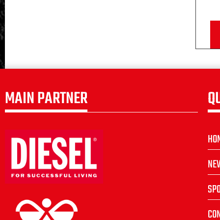
MAIN PARTNER
Q
HO
NE
SP
CON