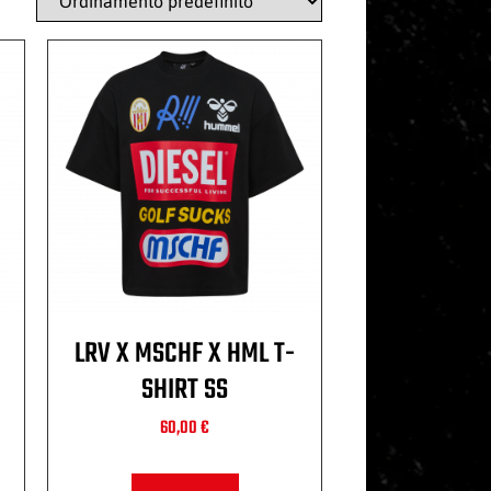
LRV X MSCHF X HML T-
SHIRT SS
60,00
€