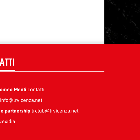
ATTI
Romeo Menti
contatti
info@lrvicenza.net
 e partnership
lrclub@lrvicenza.net
exidia