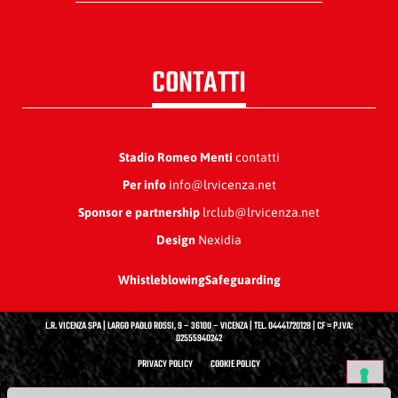
CONTATTI
Stadio Romeo Menti
contatti
Per info
info@lrvicenza.net
Sponsor e partnership
lrclub@lrvicenza.net
Design
Nexidia
Whistleblowing
Safeguarding
L.R. VICENZA SPA | LARGO PAOLO ROSSI, 9 – 36100 – VICENZA | TEL. 04441720128 | CF = P.IVA:
02555940242
PRIVACY POLICY
COOKIE POLICY