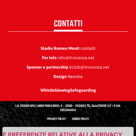
CONTATTI
Stadio Romeo Menti
contatti
Per info
info@lrvicenza.net
Sponsor e partnership
lrclub@lrvicenza.net
Design
Nexidia
Whistleblowing
Safeguarding
L.R. VICENZA SPA | LARGO PAOLO ROSSI, 9 – 36100 – VICENZA | TEL. 04441720128 | CF = P.IVA:
02555940242
PRIVACY POLICY
COOKIE POLICY
UE PREFERENZE RELATIVE ALLA PRIVACY