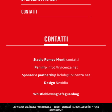
CONTATTI
CONTATTI
Stadio Romeo Menti
contatti
Per info
info@lrvicenza.net
Sponsor e partnership
lrclub@lrvicenza.net
Design
Nexidia
Whistleblowing
Safeguarding
L.R. VICENZA SPA | LARGO PAOLO ROSSI, 9 – 36100 – VICENZA | TEL. 04441720128 | CF = P.IVA:
02555940242