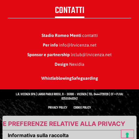
CONTATTI
Stadio Romeo Menti
contatti
Per info
info@lrvicenza.net
Sponsor e partnership
lrclub@lrvicenza.net
Design
Nexidia
Whistleblowing
Safeguarding
L.R. VICENZA SPA | LARGO PAOLO ROSSI, 9 – 36100 – VICENZA | TEL. 04441720128 | CF = P.IVA:
02555940242
PRIVACY POLICY
COOKIE POLICY
UE PREFERENZE RELATIVE ALLA PRIVACY
Informativa sulla raccolta