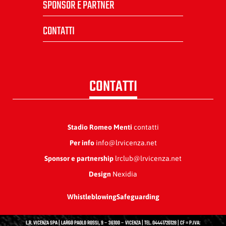
SPONSOR E PARTNER
CONTATTI
CONTATTI
Stadio Romeo Menti
contatti
Per info
info@lrvicenza.net
Sponsor e partnership
lrclub@lrvicenza.net
Design
Nexidia
Whistleblowing
Safeguarding
L.R. VICENZA SPA | LARGO PAOLO ROSSI, 9 – 36100 – VICENZA | TEL. 04441720128 | CF = P.IVA: