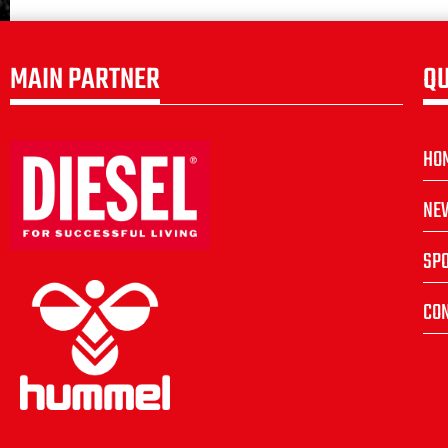
MAIN PARTNER
QU
HO
NE
SP
CON