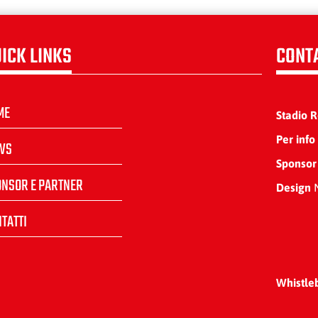
ICK LINKS
CONT
ME
Stadio 
Per info
WS
Sponsor
ONSOR E PARTNER
Design
N
TATTI
Whistle