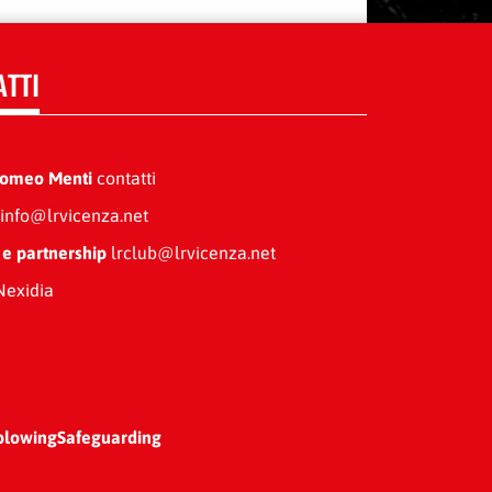
ATTI
Romeo Menti
contatti
info@lrvicenza.net
 e partnership
lrclub@lrvicenza.net
exidia
blowing
Safeguarding