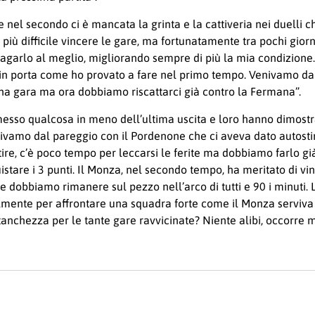
e nel secondo ci è mancata la grinta e la cattiveria nei duelli
iù difficile vincere le gare, ma fortunatamente tra pochi giorni 
 ripagarlo al meglio, migliorando sempre di più la mia condizio
in porta come ho provato a fare nel primo tempo. Venivamo da
a gara ma ora dobbiamo riscattarci già contro la Fermana”.
messo qualcosa in meno dell’ultima uscita e loro hanno dimostrato
venivamo dal pareggio con il Pordenone che ci aveva dato autos
artire, c’è poco tempo per leccarsi le ferite ma dobbiamo farlo 
uistare i 3 punti. Il Monza, nel secondo tempo, ha meritato di 
 dobbiamo rimanere sul pezzo nell’arco di tutti e 90 i minuti. L
bilmente per affrontare una squadra forte come il Monza serviva
. Stanchezza per le tante gare ravvicinate? Niente alibi, occorr