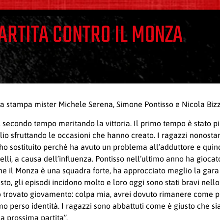
ARTITA CONTRO IL MONZA
ala stampa mister Michele Serena, Simone Pontisso e Nicola Bizz
l secondo tempo meritando la vittoria. Il primo tempo è stato p
lio sfruttando le occasioni che hanno creato. I ragazzi nonosta
’ho sostituito perché ha avuto un problema all’adduttore e quind
lli, a causa dell’influenza. Pontisso nell’ultimo anno ha gioca
il Monza è una squadra forte, ha approcciato meglio la gara f
, gli episodi incidono molto e loro oggi sono stati bravi nello s
trovato giovamento: colpa mia, avrei dovuto rimanere come pri
mo perso identità. I ragazzi sono abbattuti come è giusto che s
la prossima partita”.