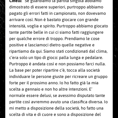
Cinelli
: “Se guardiamo la partita singola abbiamo
dimostrato di essere superiori, purtroppo abbiamo
pagato gli errori fatti in campionato, non dovevamo
arrivare così. Non è bastato giocare con grande
intensità, voglia e spirito. Purtroppo abbiamo giocato
tante partite belle in cui ci siamo fatti raggiungere
per qualche errore di troppo. Prendiamo le cose
positive e lasciamoci dietro quelle negative e
ripartiamo da qui. Siamo stati condizionati dal clima,
c’era solo un tipo di gioco: palla lunga e pedalare.
Purtroppo è andata così e non possiamo farci nulla.
La base per poter ripartire c’è, tocca alla società
individuare le persone giuste per ricreare un gruppo
forte per il prossimo anno. Io ho fatto già la mia
scelta a gennaio e non ho altre intenzioni. E’
normale essere delusi, se avessimo disputato tante
partite così avremmo avuto una classifica diversa. Io
mi metto a disposizione della società, ho fatto una
scelta di vita e di cuore e sono a disposizione del