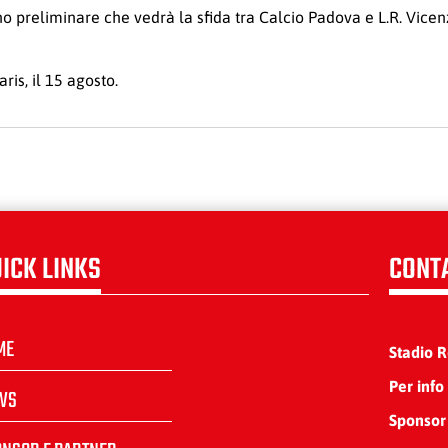
urno preliminare che vedrà la sfida tra Calcio Padova e L.R. Vi
ris, il 15 agosto.
ICK LINKS
CONT
ME
Stadio 
Per info
WS
Sponsor