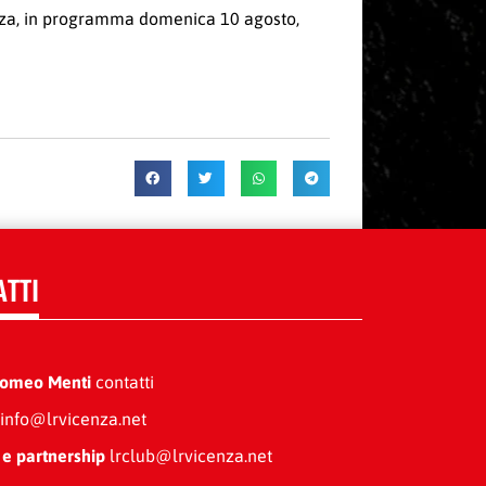
cenza, in programma domenica 10 agosto,
ATTI
Romeo Menti
contatti
info@lrvicenza.net
 e partnership
lrclub@lrvicenza.net