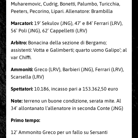
Muharemovic, Cudrig, Bonetti, Palumbo, Turicchia,
Peeters, Pecorino, Lipari. Allenatore: Brambilla
Marcatori:
19′ Sekulov (JNG), 47′ e 84′ Ferrari (LRV),
56′ Poli (JNG), 62′ Cappelletti (LRV)
Arbitro:
Bonacina della sezione di Bergamo;
assistenti: Votta e Galimberti; quarto uomo Galipo’; al
var Chiffi.
Ammoniti:
Greco (LRV), Barbieri (JNG), Ferrari (LRV),
Scarsella (LRV)
Spettatori:
10.186, incasso pari a 153.362,50 euro
Note:
terreno un buone condizione, serata mite. Al
34′ allontanato l’allenatore in seconda Conte (JNG)
Primo tempo:
12′ Ammonito Greco per un fallo su Sersanti