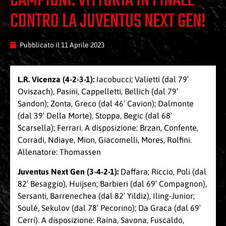
CAMPIONI: VITTORIA IN FINALE
CONTRO LA JUVENTUS NEXT GEN!
Pubblicato il
11 Aprile 2023
L.R. Vicenza (4-2-3-1):
Iacobucci; Valietti (dal 79′
Oviszach), Pasini, Cappelletti, Bellich (dal 79′
Sandon); Zonta, Greco (dal 46′ Cavion); Dalmonte
(dal 39′ Della Morte), Stoppa, Begic (dal 68′
Scarsella); Ferrari. A disposizione: Brzan, Confente,
Corradi, Ndiaye, Mion, Giacomelli, Mores, Rolfini.
Allenatore: Thomassen
Juventus Next Gen (3-4-2-1):
Daffara; Riccio, Poli (dal
82′ Besaggio), Huijsen; Barbieri (dal 69′ Compagnon),
Sersanti, Barrenechea (dal 82′ Yildiz), Iling-Junior;
Soulé, Sekulov (dal 78′ Pecorino); Da Graca (dal 69′
Cerri). A disposizione: Raina, Savona, Fuscaldo,