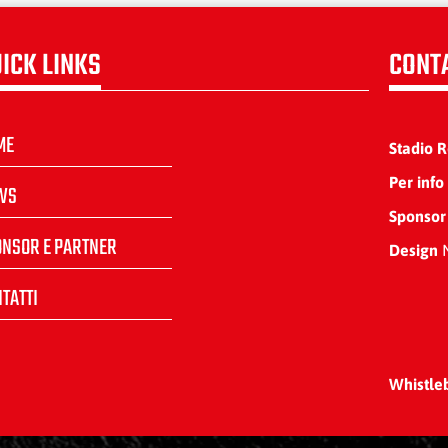
ICK LINKS
CONT
ME
Stadio 
Per info
WS
Sponsor
ONSOR E PARTNER
Design
N
TATTI
Whistle