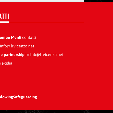
ATTI
Romeo Menti
contatti
info@lrvicenza.net
 e partnership
lrclub@lrvicenza.net
exidia
blowing
Safeguarding