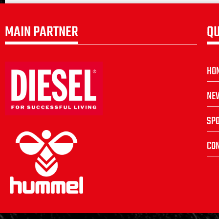
MAIN PARTNER
QU
HO
NE
SP
CON