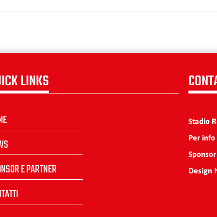
ICK LINKS
CONT
ME
Stadio 
Per info
WS
Sponsor
ONSOR E PARTNER
Design
N
TATTI