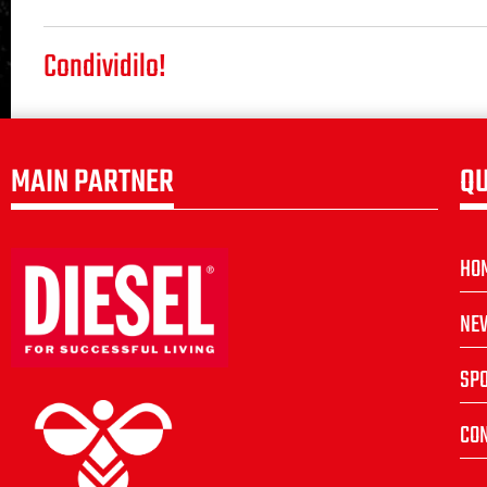
Condividilo!
MAIN PARTNER
QU
HO
NE
SP
CON