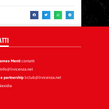
ATTI
Romeo Menti
contatti
info@lrvicenza.net
 e partnership
lrclub@lrvicenza.net
exidia