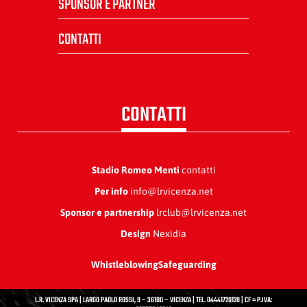
SPONSOR E PARTNER
CONTATTI
CONTATTI
Stadio Romeo Menti
contatti
Per info
info@lrvicenza.net
Sponsor e partnership
lrclub@lrvicenza.net
Design
Nexidia
Whistleblowing
Safeguarding
L.R. VICENZA SPA | LARGO PAOLO ROSSI, 9 – 36100 – VICENZA | TEL. 04441720128 | CF = P.IVA: