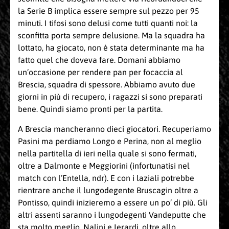
la Serie B implica essere sempre sul pezzo per 95
minuti. I tifosi sono delusi come tutti quanti noi: la
sconfitta porta sempre delusione. Ma la squadra ha
lottato, ha giocato, non è stata determinante ma ha
fatto quel che doveva fare. Domani abbiamo
un’occasione per rendere pan per focaccia al
Brescia, squadra di spessore. Abbiamo avuto due
giorni in più di recupero, i ragazzi si sono preparati
bene. Quindi siamo pronti per la partita.
A Brescia mancheranno dieci giocatori. Recuperiamo
Pasini ma perdiamo Longo e Perina, non al meglio
nella partitella di ieri nella quale si sono fermati,
oltre a Dalmonte e Meggiorini (infortunatisi nel
match con l’Entella, ndr). E con i laziali potrebbe
rientrare anche il lungodegente Bruscagin oltre a
Pontisso, quindi inizieremo a essere un po’ di più. Gli
altri assenti saranno i lungodegenti Vandeputte che
sta molto meglio, Nalini e Ierardi, oltre allo