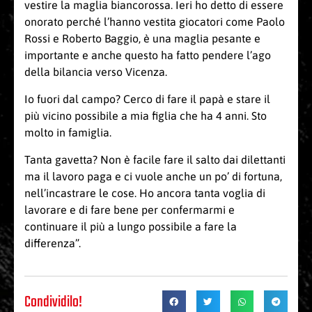
vestire la maglia biancorossa. Ieri ho detto di essere
onorato perché l’hanno vestita giocatori come Paolo
Rossi e Roberto Baggio, è una maglia pesante e
importante e anche questo ha fatto pendere l’ago
della bilancia verso Vicenza.
Io fuori dal campo? Cerco di fare il papà e stare il
più vicino possibile a mia figlia che ha 4 anni. Sto
molto in famiglia.
Tanta gavetta? Non è facile fare il salto dai dilettanti
ma il lavoro paga e ci vuole anche un po’ di fortuna,
nell’incastrare le cose. Ho ancora tanta voglia di
lavorare e di fare bene per confermarmi e
continuare il più a lungo possibile a fare la
differenza”.
Condividilo!