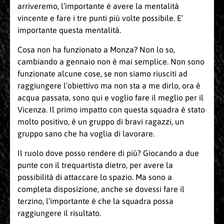
arriveremo, l’importante è avere la mentalità
vincente e fare i tre punti più volte possibile. E’
importante questa mentalità.
Cosa non ha funzionato a Monza? Non lo so,
cambiando a gennaio non è mai semplice. Non sono
funzionate alcune cose, se non siamo riusciti ad
raggiungere l’obiettivo ma non sta a me dirlo, ora è
acqua passata, sono qui e voglio fare il meglio per il
Vicenza. Il primo impatto con questa squadra è stato
molto positivo, è un gruppo di bravi ragazzi, un
gruppo sano che ha voglia di lavorare.
Il ruolo dove posso rendere di più? Giocando a due
punte con il trequartista dietro, per avere la
possibilità di attaccare lo spazio. Ma sono a
completa disposizione, anche se dovessi fare il
terzino, l’importante è che la squadra possa
raggiungere il risultato.