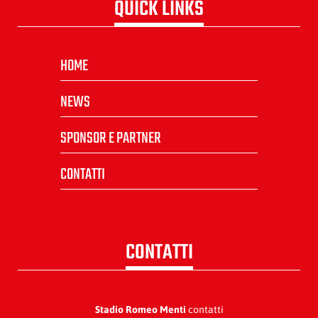
QUICK LINKS
HOME
NEWS
SPONSOR E PARTNER
CONTATTI
CONTATTI
Stadio Romeo Menti
contatti