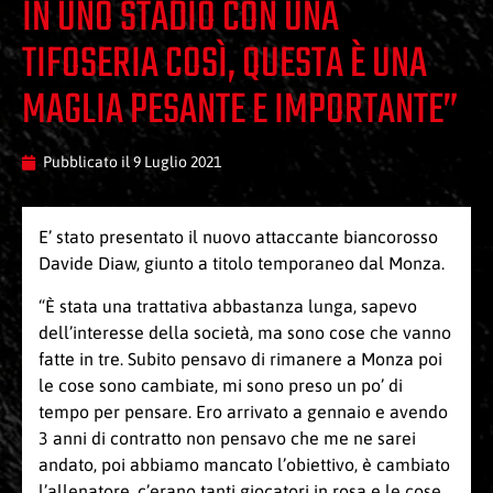
IN UNO STADIO CON UNA
TIFOSERIA COSÌ, QUESTA È UNA
MAGLIA PESANTE E IMPORTANTE”
Pubblicato il
9 Luglio 2021
E’ stato presentato il nuovo attaccante biancorosso
Davide Diaw, giunto a titolo temporaneo dal Monza.
“È stata una trattativa abbastanza lunga, sapevo
dell’interesse della società, ma sono cose che vanno
fatte in tre. Subito pensavo di rimanere a Monza poi
le cose sono cambiate, mi sono preso un po’ di
tempo per pensare. Ero arrivato a gennaio e avendo
3 anni di contratto non pensavo che me ne sarei
andato, poi abbiamo mancato l’obiettivo, è cambiato
l’allenatore, c’erano tanti giocatori in rosa e le cose