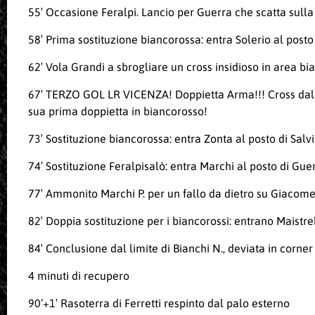
55′ Occasione Feralpi. Lancio per Guerra che scatta sulla l
58′ Prima sostituzione biancorossa: entra Solerio al posto
62′ Vola Grandi a sbrogliare un cross insidioso in area b
67′ TERZO GOL LR VICENZA! Doppietta Arma!!! Cross dalla 
sua prima doppietta in biancorosso!
73′ Sostituzione biancorossa: entra Zonta al posto di Salvi
74′ Sostituzione Feralpisalò: entra Marchi al posto di Gue
77′ Ammonito Marchi P. per un fallo da dietro su Giacome
82′ Doppia sostituzione per i biancorossi: entrano Maistr
84′ Conclusione dal limite di Bianchi N., deviata in corner
4 minuti di recupero
90’+1′ Rasoterra di Ferretti respinto dal palo esterno