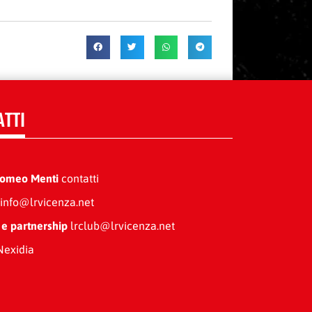
ATTI
Romeo Menti
contatti
info@lrvicenza.net
 e partnership
lrclub@lrvicenza.net
exidia