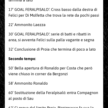
termina a lato
17′ GOAL FERALPISALO’: Cross basso dalla destra di
Felici per Di Molfetta che trova la rete da pochi passi
22′ Ammonito Laezza
30′ GOAL FERALPISALO’: serie di batti e ribatti in
area, si avventa Felici sulla palla vagante e segna
32′ Conclusione di Proia che termina di poco a lato
Secondo tempo
:
50′ Bella apertura di Ronaldo per Costa che però
viene chiuso in corner da Bergonzi
58′ Ammonito Ronaldo
60′ Sostituzione della Feralpisalò: entra Compagnon
al posto di Sau
62′ Ci prova dal limite Proia, Pizzignacco fa sua la