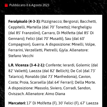
Pubblicato il
6 Agosto 2023
Feralpisalò (4-3-3):
Pizzignacco; Bergonzi, Bacchetti,
Ceppitelli, Martella (dal 70′ Tonetto); Hergheligiu
(dal 85′ Franzolini), Carraro, Di Molfetta (dal 85′ Di
Gennaro); Felici (dal 70′ Musatti), Sau (dal 60′
Compagnon), Guerra. A disposizione: Minelli, Volpe,
Ferrarini, Verzelletti, Pietrelli, Gjyla. Allenatore:
Stefano Vecchi
L.R. Vicenza (3-4-2-1):
Confente; Ierardi, Golemic (dal
82′ Valietti), Laezza (dal 82′ Bellich); De Col (dal 73′
Talarico), Ronaldo (dal 73′ Manfredonia), Cavion,
Costa; Proia, Scarsella (dal 64′ Ferrari); Della Morte.
A disposizione: Massolo, Siviero, Corradi, Sandon,
Oviszach. Allenatore: Aimo Diana
Marcatori:
17′ Di Molfetta (F), 30′ Felici (F), 67′ Laezza