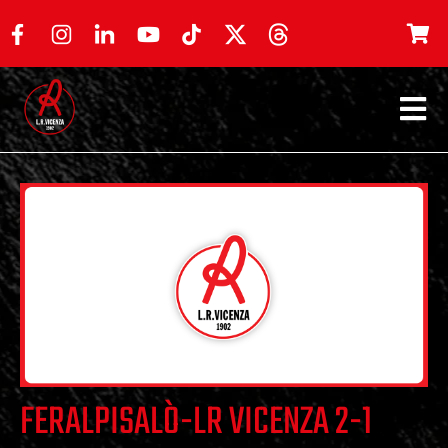
FERALPISALÒ-LR VICENZA 2-1