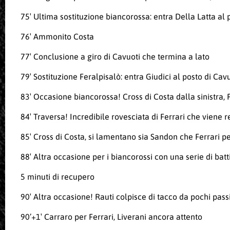
75′ Ultima sostituzione biancorossa: entra Della Latta al 
76′ Ammonito Costa
77′ Conclusione a giro di Cavuoti che termina a lato
79′ Sostituzione Feralpisalò: entra Giudici al posto di Cav
83′ Occasione biancorossa! Cross di Costa dalla sinistra, F
84′ Traversa! Incredibile rovesciata di Ferrari che viene r
85′ Cross di Costa, si lamentano sia Sandon che Ferrari per
88′ Altra occasione per i biancorossi con una serie di batti
5 minuti di recupero
90′ Altra occasione! Rauti colpisce di tacco da pochi passi
90’+1′ Carraro per Ferrari, Liverani ancora attento