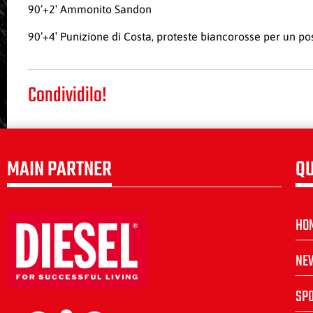
90’+2′ Ammonito Sandon
90’+4′ Punizione di Costa, proteste biancorosse per un pos
Condividilo!
MAIN PARTNER
QU
HO
NE
SP