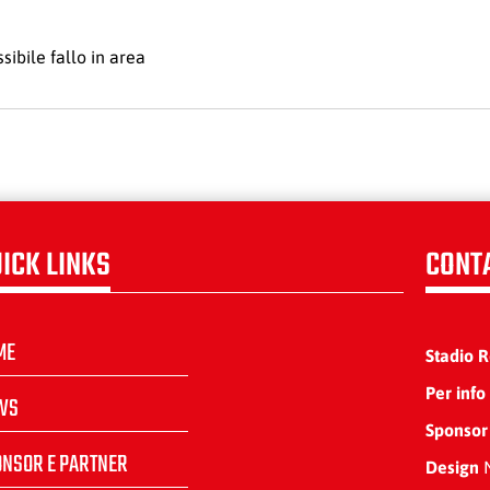
sibile fallo in area
ICK LINKS
CONT
ME
Stadio 
Per info
WS
Sponsor
ONSOR E PARTNER
Design
N