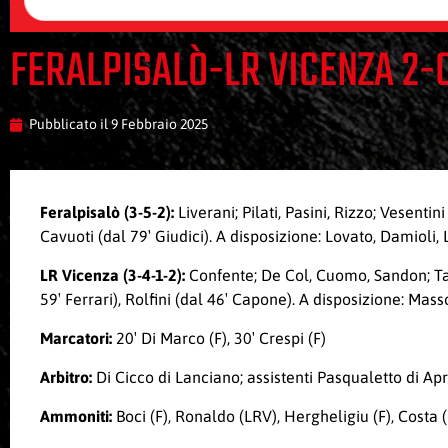
FERALPISALÒ-LR VICENZA 2-
Pubblicato il
9 Febbraio 2025
Feralpisalò (3-5-2):
Liverani; Pilati, Pasini, Rizzo; Vesenti
Cavuoti (dal 79′ Giudici). A disposizione: Lovato, Damioli, L
LR Vicenza (3-4-1-2):
Confente; De Col, Cuomo, Sandon; Tala
59′ Ferrari), Rolfini (dal 46′ Capone). A disposizione: Mas
Marcatori:
20′ Di Marco (F), 30′ Crespi (F)
Arbitro:
Di Cicco di Lanciano; assistenti Pasqualetto di Apr
Ammoniti:
Boci (F), Ronaldo (LRV), Hergheligiu (F), Costa