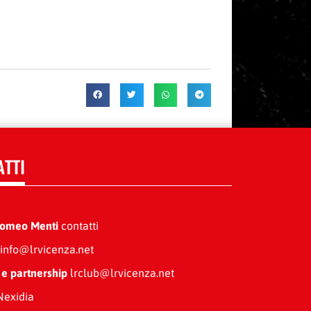
ATTI
Romeo Menti
contatti
info@lrvicenza.net
 e partnership
lrclub@lrvicenza.net
exidia