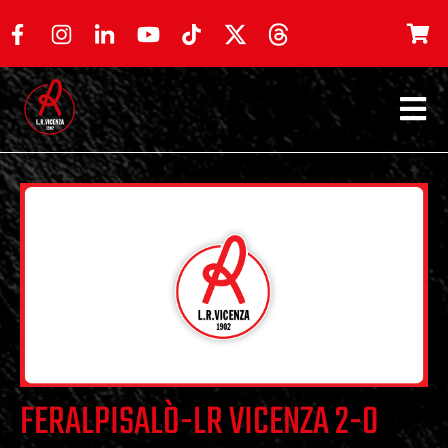
FERALPISALÒ-LR VICENZA 2-0