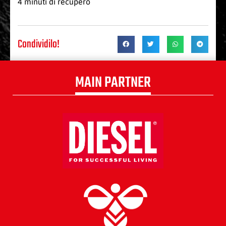
4 minuti di recupero
Condividilo!
MAIN PARTNER