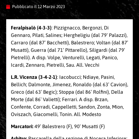
Pubblicato il
12 Marzo 2023
Feralpisalò (4-3-3)
: Pizzignacco, Bergonzi, Di
Gennaro, Pilati, Salines; Hergheligiu (dal 79′ Palazzi),
Carraro (dal 87′ Bacchetti), Balestrero; Voltan (dal 87′
Musatti), Guerra (dal 71′ Pittarello), Siligardi (dal 79′
Pietrelli). A disp. Volpe, Venturelli, Legati, Panico,
Icardi, Zennaro, Pietrelli, Sau. All. Vecchi
L.R. Vicenza (3-4-2-1)
: Iacobucci; Ndiaye, Pasini,
Bellich; Dalmonte, Jimenez, Ronaldo (dal 63′ Cavion),
Greco (dal 63′ Begic); Stoppa (dal 86′ Rolfini), Della
Morte (dal 86′ Valietti); Ferrari. A disp. Brzan,
Confente, Corradi, Cappelletti, Sandon, Zonta, Mion,
Oviszach, Giacomelli, Tonin. All. Modesto
Marcatori:
49′ Balestrero (F), 90′ Musatti (F)
Arbitro:
Pascarella della sezione di Nocera Inferiore;