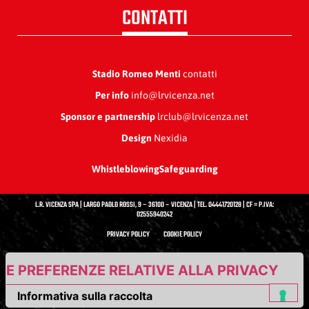
CONTATTI
Stadio Romeo Menti
contatti
Per info
info@lrvicenza.net
Sponsor e partnership
lrclub@lrvicenza.net
Design
Nexidia
Whistleblowing
Safeguarding
L.R. VICENZA SPA | LARGO PAOLO ROSSI, 9 – 36100 – VICENZA | TEL. 04441720128 | CF = P.IVA:
02555940242
PRIVACY POLICY
COOKIE POLICY
UE PREFERENZE RELATIVE ALLA PRIVACY
Informativa sulla raccolta