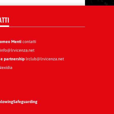
ATTI
Romeo Menti
contatti
info@lrvicenza.net
 e partnership
lrclub@lrvicenza.net
exidia
blowing
Safeguarding