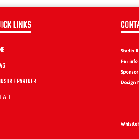
ICK LINKS
CONT
ME
Stadio 
Per info
WS
Sponsor
ONSOR E PARTNER
Design
N
TATTI
Whistle