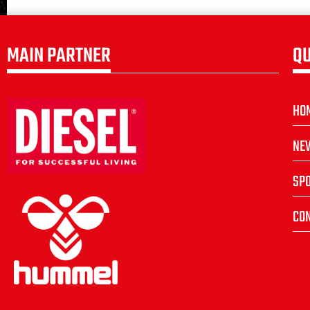
MAIN PARTNER
QU
HO
NE
SP
CON