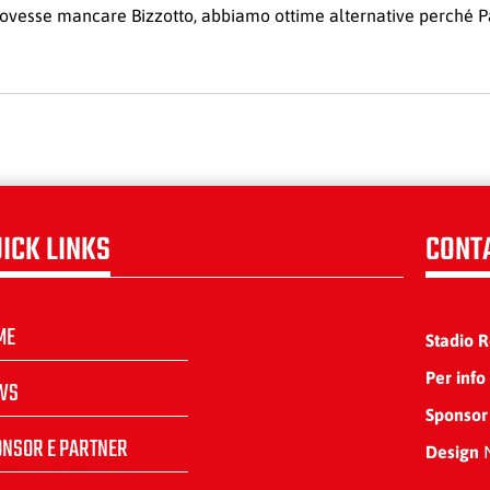
ovesse mancare Bizzotto, abbiamo ottime alternative perché P
ICK LINKS
CONT
ME
Stadio 
Per info
WS
Sponsor
ONSOR E PARTNER
Design
N