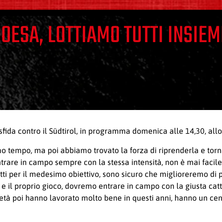
OESA, LOTTIAMO TUTTI INSIEM
fida contro il Südtirol, in programma domenica alle 14,30, allo
mo tempo, ma poi abbiamo trovato la forza di riprenderla e tor
ntrare in campo sempre con la stessa intensità, non è mai facil
ti per il medesimo obiettivo, sono sicuro che miglioreremo di pa
ità e il proprio gioco, dovremo entrare in campo con la giusta catt
età poi hanno lavorato molto bene in questi anni, hanno un cen