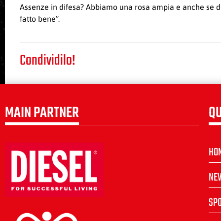
Assenze in difesa? Abbiamo una rosa ampia e anche se d
fatto bene”.
Condividilo!
MAIN PARTNER
QU
HO
NE
SP