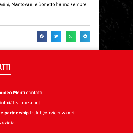
asini, Mantovani e Bonetto hanno sempre
ATTI
Romeo Menti
contatti
info@lrvicenza.net
 e partnership
lrclub@lrvicenza.net
exidia