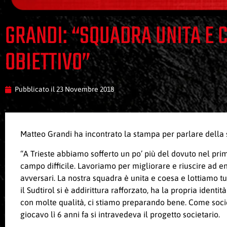
GRANDI: “SQUADRA UNITA E C
OBIETTIVO”
Pubblicato il
23 Novembre 2018
Matteo Grandi ha incontrato la stampa per parlare della s
“A Trieste abbiamo sofferto un po’ più del dovuto nel pri
campo difficile. Lavoriamo per migliorare e riuscire ad e
avversari. La nostra squadra è unita e coesa e lottiamo tut
il Sudtirol si è addirittura rafforzato, ha la propria ident
con molte qualità, ci stiamo preparando bene. Come soci
giocavo lì 6 anni fa si intravedeva il progetto societario.