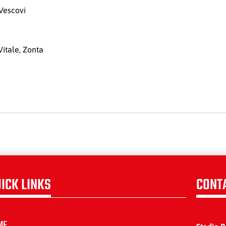
 Vescovi
Vitale, Zonta
ICK LINKS
CONT
ME