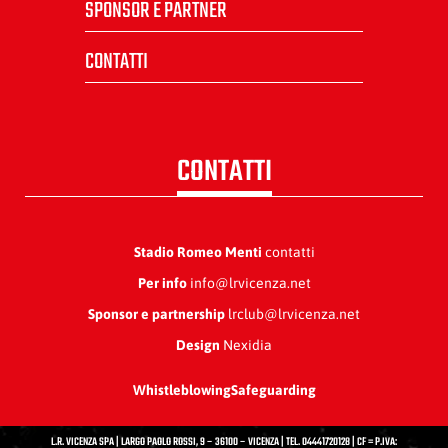
SPONSOR E PARTNER
CONTATTI
CONTATTI
Stadio Romeo Menti
contatti
Per info
info@lrvicenza.net
Sponsor e partnership
lrclub@lrvicenza.net
Design
Nexidia
Whistleblowing
Safeguarding
L.R. VICENZA SPA | LARGO PAOLO ROSSI, 9 – 36100 – VICENZA | TEL. 04441720128 | CF = P.IVA: