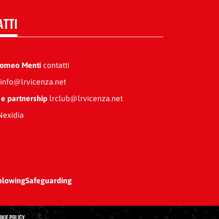
ATTI
Romeo Menti
contatti
info@lrvicenza.net
 e partnership
lrclub@lrvicenza.net
exidia
blowing
Safeguarding
OKIE POLICY