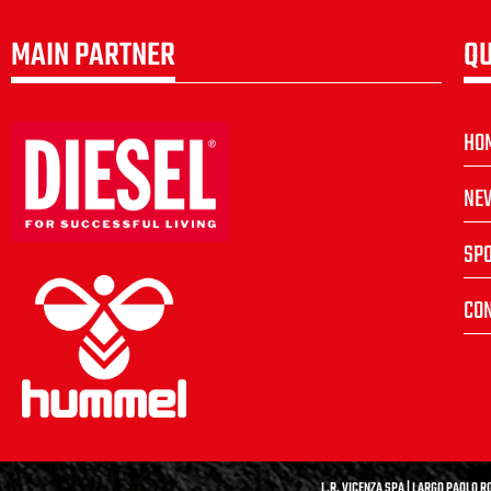
MAIN PARTNER
QU
HO
NE
SP
CON
L.R. VICENZA SPA | LARGO PAOLO RO