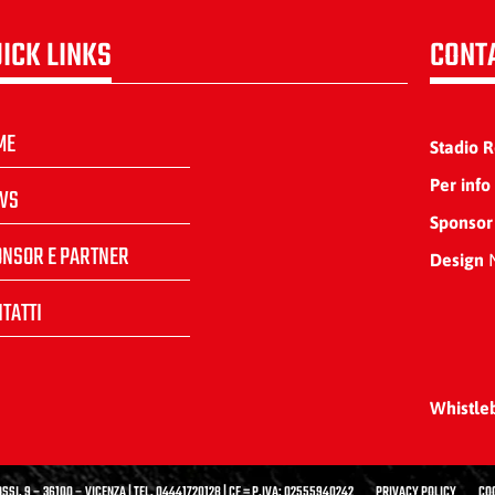
ICK LINKS
CONT
ME
Stadio 
Per info
WS
Sponsor
ONSOR E PARTNER
Design
N
TATTI
Whistle
SSI, 9 – 36100 – VICENZA | TEL. 04441720128 | CF = P.IVA: 02555940242
PRIVACY POLICY
CO