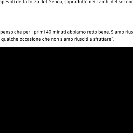
nsapevoli della forza del Genoa, soprattutto nei cambi del sec
oi penso che per i primi 40 minuti abbiamo retto bene. Siamo ri
 qualche occasione che non siamo riusciti a sfruttare”.