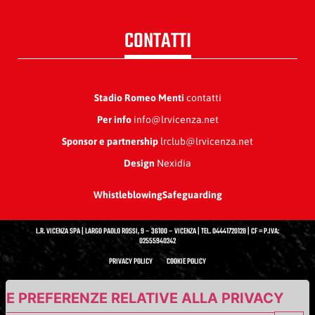
CONTATTI
Stadio Romeo Menti
contatti
Per info
info@lrvicenza.net
Sponsor e partnership
lrclub@lrvicenza.net
Design
Nexidia
Whistleblowing
Safeguarding
L.R. VICENZA SPA | LARGO PAOLO ROSSI, 9 – 36100 – VICENZA | TEL. 04441720128 | CF = P.IVA:
02555940242
PRIVACY POLICY
COOKIE POLICY
UE PREFERENZE RELATIVE ALLA PRIVACY