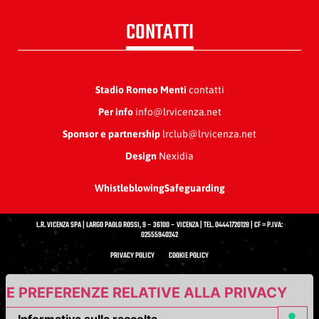
CONTATTI
Stadio Romeo Menti
contatti
Per info
info@lrvicenza.net
Sponsor e partnership
lrclub@lrvicenza.net
Design
Nexidia
Whistleblowing
Safeguarding
L.R. VICENZA SPA | LARGO PAOLO ROSSI, 9 – 36100 – VICENZA | TEL. 04441720128 | CF = P.IVA:
02555940242
PRIVACY POLICY
COOKIE POLICY
UE PREFERENZE RELATIVE ALLA PRIVACY
Informativa sulla raccolta