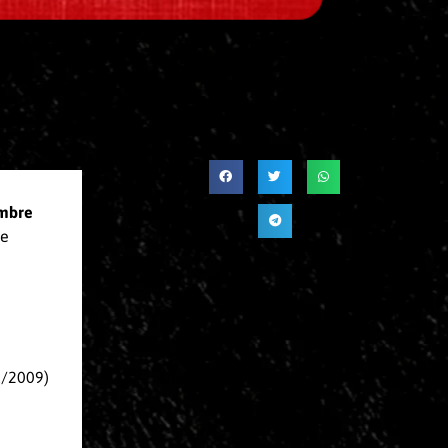
mbre
 e
1/2009)