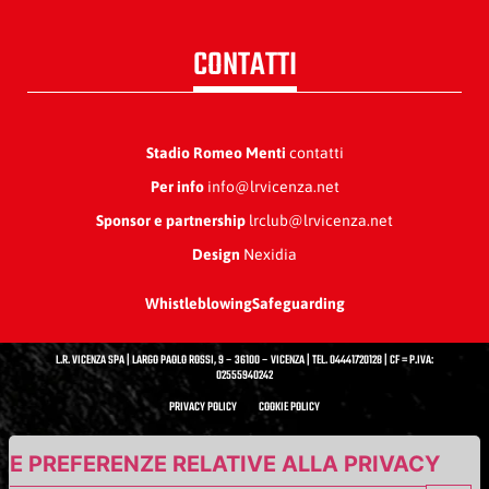
CONTATTI
Stadio Romeo Menti
contatti
Per info
info@lrvicenza.net
Sponsor e partnership
lrclub@lrvicenza.net
Design
Nexidia
Whistleblowing
Safeguarding
L.R. VICENZA SPA | LARGO PAOLO ROSSI, 9 – 36100 – VICENZA | TEL. 04441720128 | CF = P.IVA:
02555940242
PRIVACY POLICY
COOKIE POLICY
UE PREFERENZE RELATIVE ALLA PRIVACY