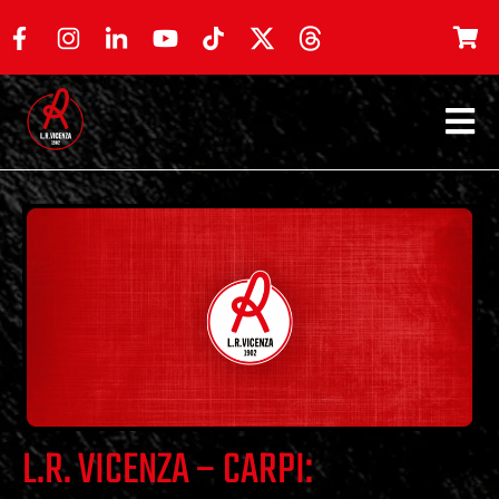
L.R. VICENZA – CARPI: