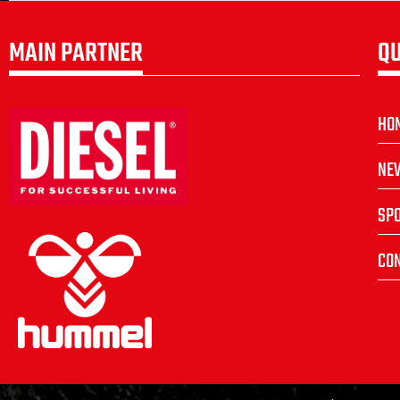
MAIN PARTNER
QU
HO
NE
SP
CON