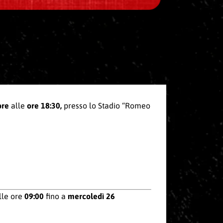
bre
alle
ore 18:30,
presso lo Stadio “Romeo
lle ore
09:00
fino a
mercoledì 26