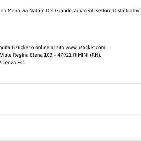
meo Menti via Natale Del Grande, adiacenti settore Distinti atti
ndita Listicket o online al sito www.listicket.com
in Viale Regina Elena 103 – 47921 RIMINI (RN).
 Vicenza Est.