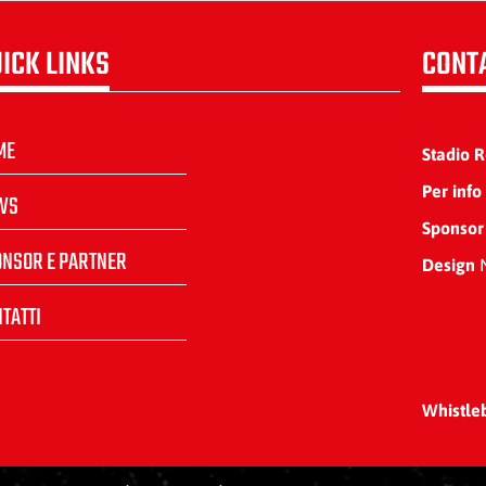
ICK LINKS
CONT
ME
Stadio 
Per info
WS
Sponsor
ONSOR E PARTNER
Design
N
TATTI
Whistle