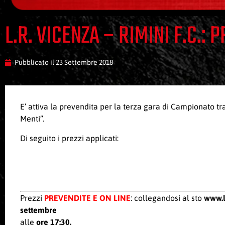
L.R. VICENZA – RIMINI F.C.: 
Pubblicato il
23 Settembre 2018
E’ attiva la prevendita per la terza gara di Campionato tr
Menti”.
Di seguito i prezzi applicati:
Prezzi
PREVENDITE E ON LINE
: collegandosi al sto
www.li
settembre
alle
ore 17:30.