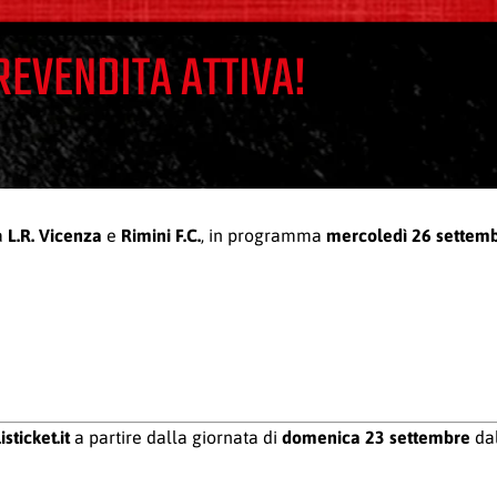
PREVENDITA ATTIVA!
a
L.R. Vicenza
e
Rimini F.C.
, in programma
mercoledì 26 settem
sticket.it
a partire dalla giornata di
domenica 23 settembre
da