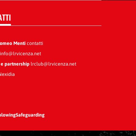
ATTI
Romeo Menti
contatti
info@lrvicenza.net
 e partnership
lrclub@lrvicenza.net
exidia
blowing
Safeguarding