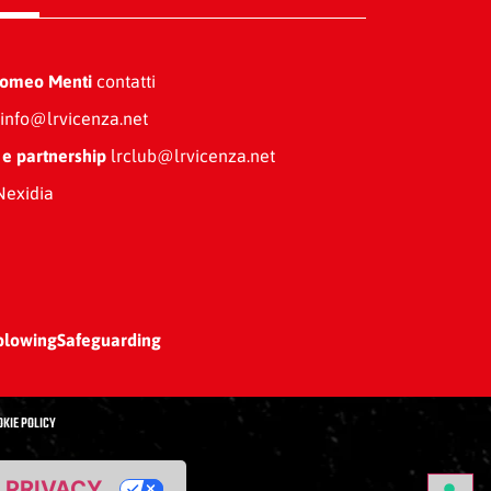
Romeo Menti
contatti
info@lrvicenza.net
 e partnership
lrclub@lrvicenza.net
exidia
blowing
Safeguarding
OKIE POLICY
A PRIVACY