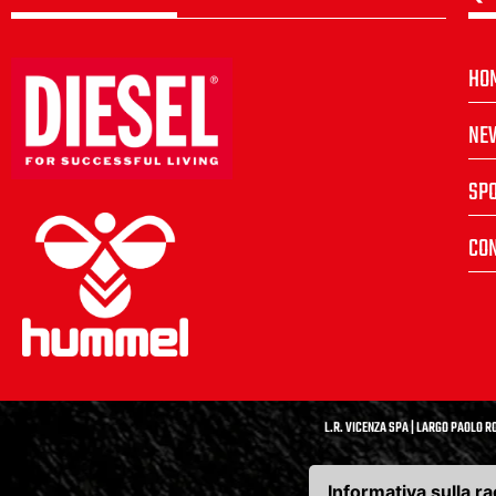
HO
NE
SP
CON
L.R. VICENZA SPA | LARGO PAOLO RO
Informativa sulla ra