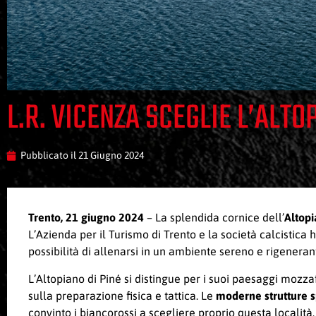
L.R. VICENZA SCEGLIE L’ALTOP
Pubblicato il
21 Giugno 2024
Trento, 21 giugno 2024
– La splendida cornice dell’
Altopi
L’Azienda per il Turismo di Trento e la società calcistica h
possibilità di allenarsi in un ambiente sereno e rigeneran
L’Altopiano di Piné si distingue per i suoi paesaggi mozzaf
sulla preparazione fisica e tattica. Le
moderne strutture s
convinto i biancorossi a scegliere proprio questa località,