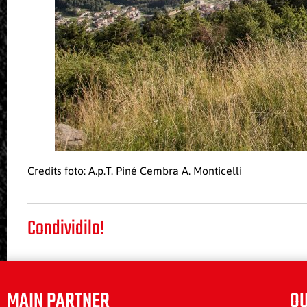
Credits foto: A.p.T. Piné Cembra A. Monticelli
Condividilo!
MAIN PARTNER
QU