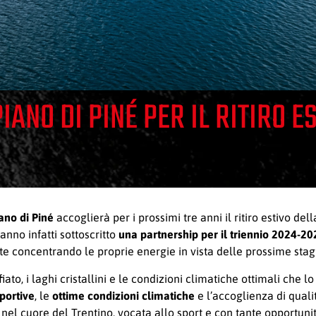
IANO DI PINÉ PER IL RITIRO E
ano di Piné
accoglierà per i prossimi tre anni il ritiro estivo de
anno infatti sottoscritto
una partnership per il triennio 2024-20
te concentrando le proprie energie in vista delle prossime stagi
iato, i laghi cristallini e le condizioni climatiche ottimali che 
portive
, le
ottime condizioni climatiche
e l’accoglienza di quali
 nel cuore del Trentino, vocata allo sport e con tante opportunità