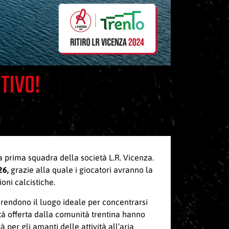
STIVO!
lla prima squadra della società L.R. Vicenza.
26,
grazie alla quale i giocatori avranno la
oni calcistiche.
lo rendono il luogo ideale per concentrarsi
tà offerta dalla comunità trentina hanno
 per gli amanti delle attività all’aria