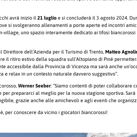
chi avrà inizio il
21 luglio
e si concluderà il 3 agosto 2024. Dur
ve si svolgeranno allenamenti a porte aperte ed incontri amic
an-village, uno spazio interamente dedicato ai tifosi biancorossi d
 Direttore dell’Azienda per il Turismo di Trento,
Matteo Agnoli
are il ritiro estivo della squadra sull’Altopiano di Piné permette
ente accessibile dalla Provincia di Vicenza ma sarà anche un’occa
za e relax in un contesto naturale davvero suggestivo”.
ncorosso,
Werner Seeber
: “Siamo contenti di poter collaborare 
 per prepararci al meglio per la nuova stagione sportiva. Sarà 
iungibile, grazie anche alle amichevoli e agli eventi che organiz
è, per conoscere da vicino i giocatori biancorossi!