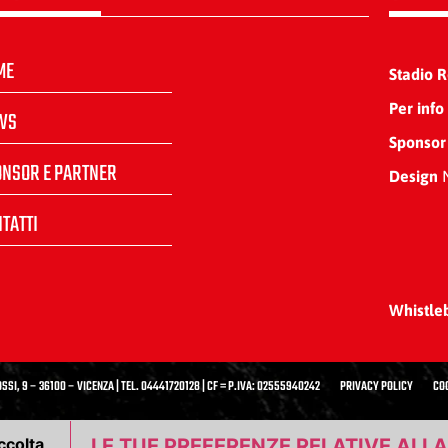
ME
Stadio 
Per info
WS
Sponsor
ONSOR E PARTNER
Design
N
TATTI
Whistle
SSI, 9 – 36100 – VICENZA | TEL. 04441720128 | CF = P.IVA: 02555940242
PRIVACY POLICY
CO
ccolta
LE TUE PREFERENZE RELATIVE ALL