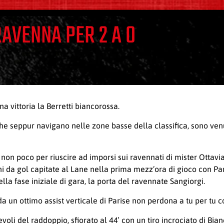
RAVENNA PER 2 A 0
 vittoria la Berretti biancorossa.
 che seppur navigano nelle zone basse della classifica, sono ven
 non poco per riuscire ad imporsi sui ravennati di mister Ottavi
ni da gol capitate al Lane nella prima mezz’ora di gioco con Pa
la fase iniziale di gara, la porta del ravennate Sangiorgi.
da un ottimo assist verticale di Parise non perdona a tu per tu c
voli del raddoppio, sfiorato al 44′ con un tiro incrociato di Bi