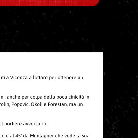
uti a Vicenza a lottare per ottenere un
ani, anche per colpa della poca cinicità in
rolin, Popovic, Okoli e Forestan, ma un
ol portiere avversario.
anco e al 45′ da Montagner che vede la sua