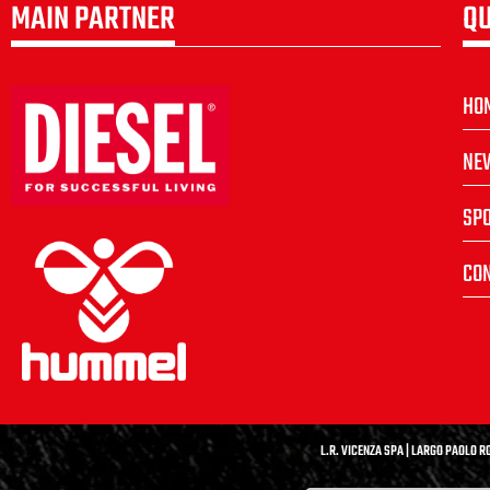
MAIN PARTNER
QU
HO
NE
SP
CON
L.R. VICENZA SPA | LARGO PAOLO RO