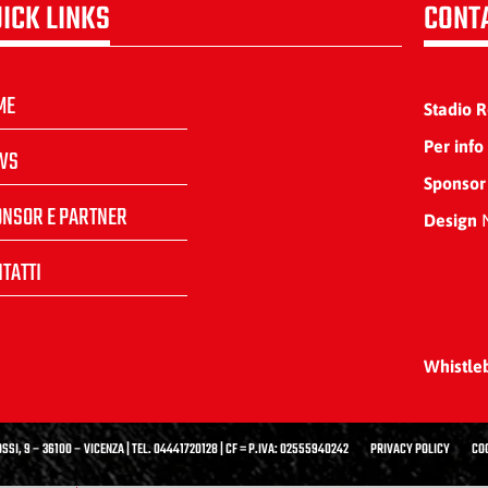
ICK LINKS
CONT
ME
Stadio 
Per info
WS
Sponsor
ONSOR E PARTNER
Design
N
TATTI
Whistle
SSI, 9 – 36100 – VICENZA | TEL. 04441720128 | CF = P.IVA: 02555940242
PRIVACY POLICY
CO