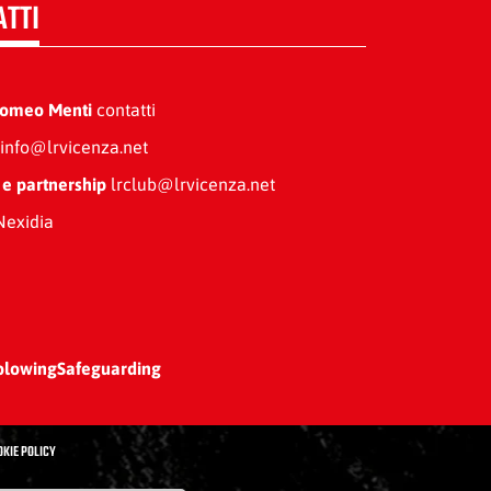
ATTI
Romeo Menti
contatti
info@lrvicenza.net
 e partnership
lrclub@lrvicenza.net
exidia
blowing
Safeguarding
OKIE POLICY