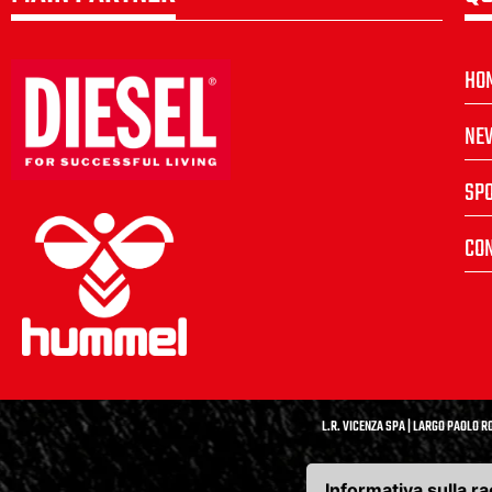
HO
NE
SP
CON
L.R. VICENZA SPA | LARGO PAOLO RO
Informativa sulla ra