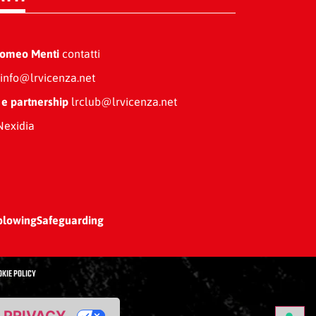
Romeo Menti
contatti
info@lrvicenza.net
 e partnership
lrclub@lrvicenza.net
exidia
blowing
Safeguarding
OKIE POLICY