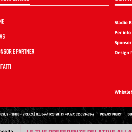
ME
Stadio 
Per info
WS
Sponsor
ONSOR E PARTNER
Design
N
TATTI
Whistle
SSI, 9 – 36100 – VICENZA | TEL. 04441720128 | CF = P.IVA: 02555940242
PRIVACY POLICY
CO
ccolta