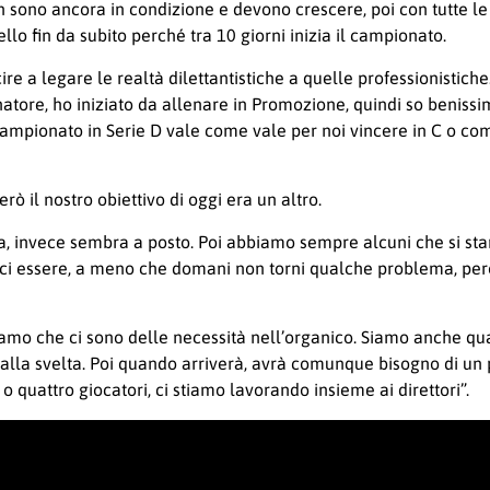
sono ancora in condizione e devono crescere, poi con tutte le 
llo fin da subito perché tra 10 giorni inizia il campionato.
re a legare le realtà dilettantistiche a quelle professionistich
llenatore, ho iniziato da allenare in Promozione, quindi so benis
 campionato in Serie D vale come vale per noi vincere in C o co
 il nostro obiettivo di oggi era un altro.
a, invece sembra a posto. Poi abbiamo sempre alcuni che si sta
erci essere, a meno che domani non torni qualche problema, per
iamo che ci sono delle necessità nell’organico. Siamo anche q
 alla svelta. Poi quando arriverà, avrà comunque bisogno di un p
o quattro giocatori, ci stiamo lavorando insieme ai direttori”.