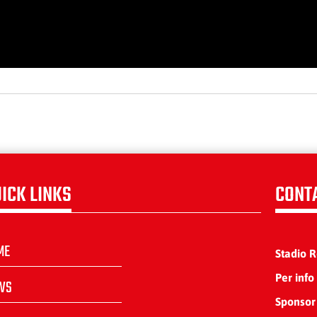
ICK LINKS
CONT
ME
Stadio 
Per info
WS
Sponsor