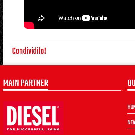
Condividilo!
MAIN PARTNER
QU
HO
NE