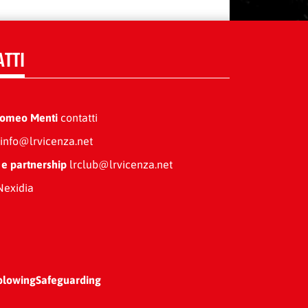
ATTI
Romeo Menti
contatti
info@lrvicenza.net
 e partnership
lrclub@lrvicenza.net
exidia
blowing
Safeguarding