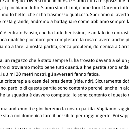
 al meglio. Diversi ruoli in difesa? Siamo tutti a disposizione 
, ci giochiamo tutto. Siamo stanchi noi, come loro. Daremo tutt
molto bello, che ci ha trasmesso qualcosa. Speriamo di averlo d
 e resta grande, andremo a battagliare come abbiamo sempre fa
è entrato Fausto, che ha fatto benissimo, è andato in contrasto.
nca qualche giocatore per completare la rosa e avere anche più
iamo a fare la nostra partita, senza problemi, domenica a Carr
ita, un ragazzo che è stato sempre lì, ha trovato davanti a sé u
etro ci troviamo molto bene tutti quanti, a fine partita sono an
 ultimi 20 metri nostri, gli avversari fanno fatica.
 crioterapia a casa del presidente (ride, ndr). Sicuramente d
o, però io di questa partita sono contento perché, anche in alcu
che la squadra è davvero compatta. Io sono contento di questo e
 ma andremo lì e giocheremo la nostra partita. Vogliamo raggiun
e sta a noi domenica fare il possibile per raggiungerlo. Poi sapp