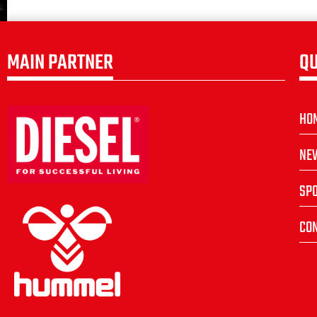
MAIN PARTNER
QU
HO
NE
SP
CON