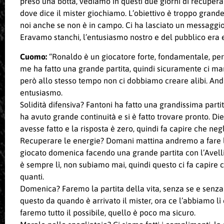
preso una botta, vediamo in questi due giorni di recuperare
dove dice il mister giochiamo. L’obiettivo è troppo grande
noi anche se non è in campo. Ci ha lasciato un messaggio 
Eravamo stanchi, l’entusiasmo nostro e del pubblico era
Cuomo:
“Ronaldo è un giocatore forte, fondamentale, però 
me ha fatto una grande partita, quindi sicuramente ci ma
però allo stesso tempo non ci dobbiamo creare alibi. And
entusiasmo.
Solidità difensiva? Fantoni ha fatto una grandissima part
ha avuto grande continuità e si è fatto trovare pronto. Di
avesse fatto e la risposta è zero, quindi fa capire che negli
Recuperare le energie? Domani mattina andremo a fare la
giocato domenica facendo una grande partita con l’Avellin
è sempre lì, non subiamo mai, quindi questo ci fa capire 
quanti.
Domenica? Faremo la partita della vita, senza se e senza
questo da quando è arrivato il mister, ora ce l’abbiamo lì 
faremo tutto il possibile, quello è poco ma sicuro.