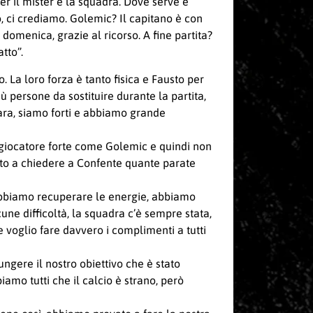
per il mister e la squadra. Dove serve e
o, ci crediamo. Golemic? Il capitano è con
omenica, grazie al ricorso. A fine partita?
tto”.
 La loro forza è tanto fisica e Fausto per
 persone da sostituire durante la partita,
ara, siamo forti e abbiamo grande
n giocatore forte come Golemic e quindi non
dato a chiedere a Confente quante parate
obbiamo recuperare le energie, abbiamo
ne difficoltà, la squadra c’è sempre stata,
 voglio fare davvero i complimenti a tutti
gere il nostro obiettivo che è stato
iamo tutti che il calcio è strano, però