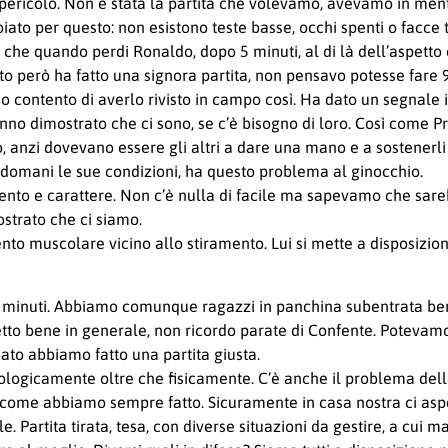
 pericolo. Non è stata la partita che volevamo, avevamo in mente
o per questo: non esistono teste basse, occhi spenti o facce trist
o che quando perdi Ronaldo, dopo 5 minuti, al di là dell’aspett
to però ha fatto una signora partita, non pensavo potesse fare 90
o contento di averlo rivisto in campo così. Ha dato un segnal
anno dimostrato che ci sono, se c’è bisogno di loro. Così come P
 anzi dovevano essere gli altri a dare una mano e a sostenerli
domani le sue condizioni, ha questo problema al ginocchio.
ento e carattere. Non c’è nulla di facile ma sapevamo che sarebb
trato che ci siamo.
ento muscolare vicino allo stiramento. Lui si mette a disposiz
i 5 minuti. Abbiamo comunque ragazzi in panchina subentrata b
to bene in generale, non ricordo parate di Confente. Potevamo
ato abbiamo fatto una partita giusta.
ologicamente oltre che fisicamente. C’è anche il problema dell
e come abbiamo sempre fatto. Sicuramente in casa nostra ci as
. Partita tirata, tesa, con diverse situazioni da gestire, a cui