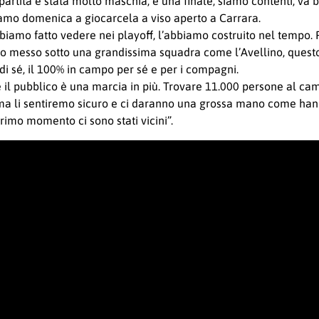
 partita è stata molto maschia, è una finale, siamo contenti, va
iamo domenica a giocarcela a viso aperto a Carrara.
bbiamo fatto vedere nei playoff, l’abbiamo costruito nel tempo.
mo messo sotto una grandissima squadra come l’Avellino, ques
 di sé, il 100% in campo per sé e per i compagni.
il pubblico è una marcia in più. Trovare 11.000 persone al camp
ma li sentiremo sicuro e ci daranno una grossa mano come hanno
imo momento ci sono stati vicini”.