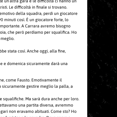
 un’altra gara e le difficoltà ci hanno un
i. Le difficoltà in finale si trovano.
o emotivo della squadra, perdi un giocatore
 minuti così. È un giocatore forte, lo
e importante. A Carrara avremo bisogno
roia, che però perdiamo per squalifica. Ho
 meglio.
e stata così. Anche oggi, alla fine,
ione e domenica sicuramente darà una
ene, come Fausto. Emotivamente il
 sicuramente gestire meglio la palla, a
e squalifiche. Ma sarà dura anche per loro.
pettavamo una partita diversa, avremmo
 magari non eravamo abituati. Come sto? Ho