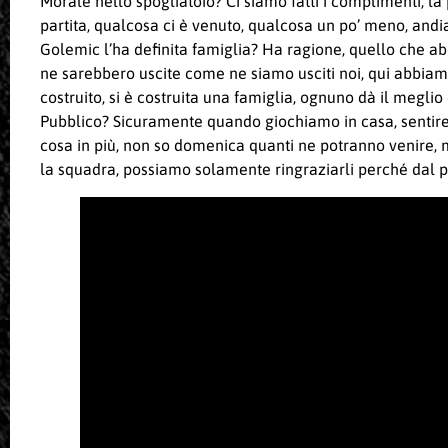
Morale nello spogliatoio? Ci siamo fatti i complimenti, la
partita, qualcosa ci è venuto, qualcosa un po’ meno, and
Golemic l’ha definita famiglia? Ha ragione, quello che a
ne sarebbero uscite come ne siamo usciti noi, qui abbia
costruito, si è costruita una famiglia, ognuno dà il meglio
Pubblico? Sicuramente quando giochiamo in casa, sentire 
cosa in più, non so domenica quanti ne potranno venire, 
la squadra, possiamo solamente ringraziarli perché dal pr