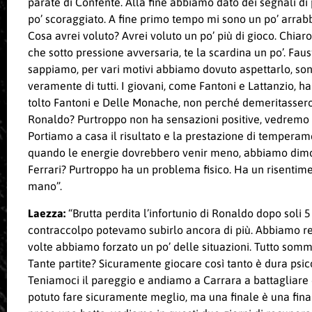
parate di Confente. Alla fine abbiamo dato dei segnali di
po’ scoraggiato. A fine primo tempo mi sono un po’ arrabbiat
Cosa avrei voluto? Avrei voluto un po’ più di gioco. Chiar
che sotto pressione avversaria, te la scardina un po’. Faus
sappiamo, per vari motivi abbiamo dovuto aspettarlo, son
veramente di tutti. I giovani, come Fantoni e Lattanzio, h
tolto Fantoni e Delle Monache, non perché demeritassero,
Ronaldo? Purtroppo non ha sensazioni positive, vedremo 
Portiamo a casa il risultato e la prestazione di temperam
quando le energie dovrebbero venir meno, abbiamo dimos
Ferrari? Purtroppo ha un problema fisico. Ha un risentim
mano”.
Laezza:
“Brutta perdita l’infortunio di Ronaldo dopo sol
contraccolpo potevamo subirlo ancora di più. Abbiamo ret
volte abbiamo forzato un po’ delle situazioni. Tutto somm
Tante partite? Sicuramente giocare così tanto è dura psic
Teniamoci il pareggio e andiamo a Carrara a battagliar
potuto fare sicuramente meglio, ma una finale è una finale