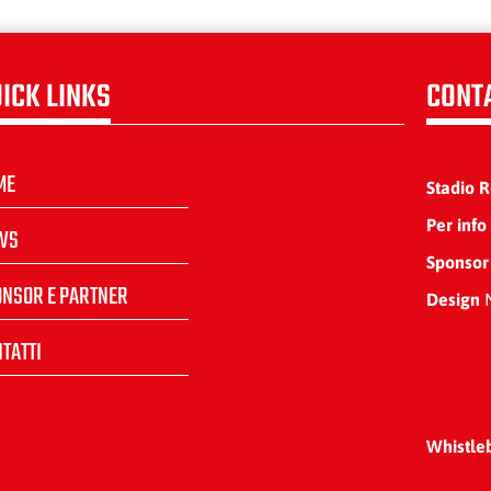
ICK LINKS
CONT
ME
Stadio 
Per info
WS
Sponsor
ONSOR E PARTNER
Design
N
TATTI
Whistle