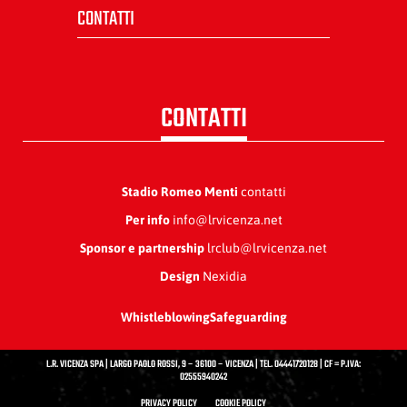
CONTATTI
CONTATTI
Stadio Romeo Menti
contatti
Per info
info@lrvicenza.net
Sponsor e partnership
lrclub@lrvicenza.net
Design
Nexidia
Whistleblowing
Safeguarding
L.R. VICENZA SPA | LARGO PAOLO ROSSI, 9 – 36100 – VICENZA | TEL. 04441720128 | CF = P.IVA:
02555940242
PRIVACY POLICY
COOKIE POLICY