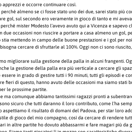
o apprezzi e occorre continuare così.
perché almeno se ci fosse stato uno dei due, sarei stato più con
re gol, sul secondo ero veramente in gioco di tanto e mi aveva
co, perché mister Modesto l’avevo avuto qui a Vicenza e sapevo c
con due occasioni non riuscire a portare a casa almeno un gol, pe
o stia mettendo in campo delle buone prestazioni e i gol per n
isogna cercare di sfruttarle al 100%. Oggi non ci sono riuscit
 migliorare sulla gestione della palla in alcuni frangenti. Og
he la gestione della palla era più verticale a cercare gli spaz
ssere in grado di gestire tutti i 90 minuti, tutti gli episodi e 
fieri di questo, hanno avuto delle occasioni ma siamo stati bra
er le prossime partite.
e ma comunque abbiamo tantissimi ragazzi pronti a subentrare
sono sicuro che tutti daranno il loro contributo, come l’ha semp
 aspettiamo il risultato di domani del Padova, per star loro ad
 stile di gioco del mio compagno, così da cercare di rendere tu
agari in altre partite ho dovuto abbassarmi e fare magari più d
inee. Siamo tanti giocatori lì in mezzo con caratteristiche diver