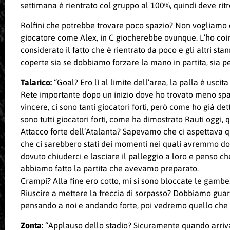
settimana è rientrato col gruppo al 100%, quindi deve rit
Rolfini che potrebbe trovare poco spazio? Non vogliamo co
giocatore come Alex, in C giocherebbe ovunque. L’ho coin
considerato il fatto che è rientrato da poco e gli altri 
coperte sia se dobbiamo forzare la mano in partita, sia p
Talarico:
“Goal? Ero lì al limite dell’area, la palla è usci
Rete importante dopo un inizio dove ho trovato meno spa
vincere, ci sono tanti giocatori forti, però come ho già de
sono tutti giocatori forti, come ha dimostrato Rauti oggi, 
Attacco forte dell’Atalanta? Sapevamo che ci aspettava 
che ci sarebbero stati dei momenti nei quali avremmo do
dovuto chiuderci e lasciare il palleggio a loro e penso c
abbiamo fatto la partita che avevamo preparato.
Crampi? Alla fine ero cotto, mi si sono bloccate le gambe
Riuscire a mettere la freccia di sorpasso? Dobbiamo guar
pensando a noi e andando forte, poi vedremo quello che s
Zonta:
“Applauso dello stadio? Sicuramente quando arrivan