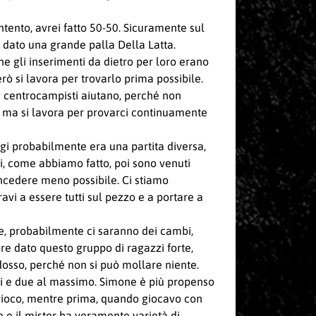
tento, avrei fatto 50-50. Sicuramente sul
 dato una grande palla Della Latta.
he gli inserimenti da dietro per loro erano
rò si lavora per trovarlo prima possibile.
oi centrocampisti aiutano, perché non
o, ma si lavora per provarci continuamente
gi probabilmente era una partita diversa,
i, come abbiamo fatto, poi sono venuti
concedere meno possibile. Ci stiamo
vi a essere tutti sul pezzo e a portare a
, probabilmente ci saranno dei cambi,
re dato questo gruppo di ragazzi forte,
dosso, perché non si può mollare niente.
tti e due al massimo. Simone è più propenso
a gioco, mentre prima, quando giocavo con
se e il mister ha veramente varietà di