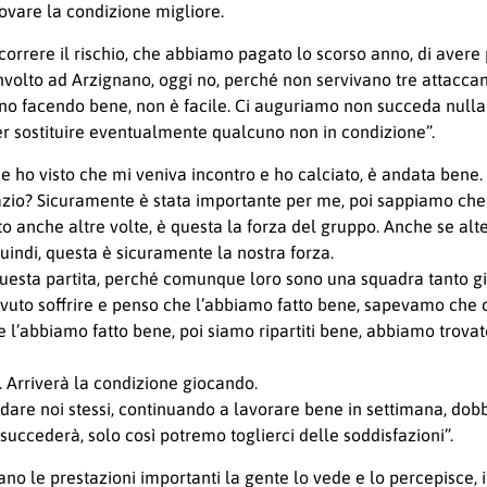
rovare la condizione migliore.
rrere il rischio, che abbiamo pagato lo scorso anno, di avere p
volto ad Arzignano, oggi no, perché non servivano tre attaccant
stanno facendo bene, non è facile. Ci auguriamo non succeda nu
er sostituire eventualmente qualcuno non in condizione”.
ta e ho visto che mi veniva incontro e ho calciato, è andata bene.
zio? Sicuramente è stata importante per me, poi sappiamo che
tto anche altre volte, è questa la forza del gruppo. Anche se al
quindi, questa è sicuramente la nostra forza.
questa partita, perché comunque loro sono una squadra tanto g
vuto soffrire e penso che l’abbiamo fatto bene, sapevamo che 
he l’abbiamo fatto bene, poi siamo ripartiti bene, abbiamo trov
. Arriverà la condizione giocando.
dare noi stessi, continuando a lavorare bene in settimana, dob
uccederà, solo così potremo toglierci delle soddisfazioni”.
o le prestazioni importanti la gente lo vede e lo percepisce, i