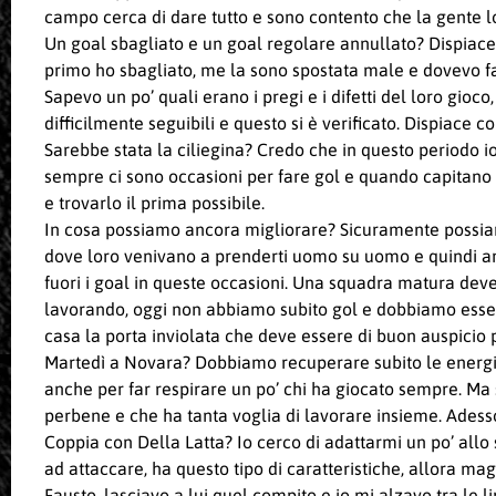
campo cerca di dare tutto e sono contento che la gente l
Un goal sbagliato e un goal regolare annullato? Dispiace 
primo ho sbagliato, me la sono spostata male e dovevo fa
Sapevo un po’ quali erano i pregi e i difetti del loro gio
difficilmente seguibili e questo si è verificato. Dispiace 
Sarebbe stata la ciliegina? Credo che in questo periodo i
sempre ci sono occasioni per fare gol e quando capitano b
e trovarlo il prima possibile.
In cosa possiamo ancora migliorare? Sicuramente possiamo
dove loro venivano a prenderti uomo su uomo e quindi anc
fuori i goal in queste occasioni. Una squadra matura deve e
lavorando, oggi non abbiamo subito gol e dobbiamo essere 
casa la porta inviolata che deve essere di buon auspicio p
Martedì a Novara? Dobbiamo recuperare subito le energi
anche per far respirare un po’ chi ha giocato sempre. Ma 
perbene e che ha tanta voglia di lavorare insieme. Adesso
Coppia con Della Latta? Io cerco di adattarmi un po’ allo
ad attaccare, ha questo tipo di caratteristiche, allora m
Fausto, lasciavo a lui quel compito e io mi alzavo tra le l