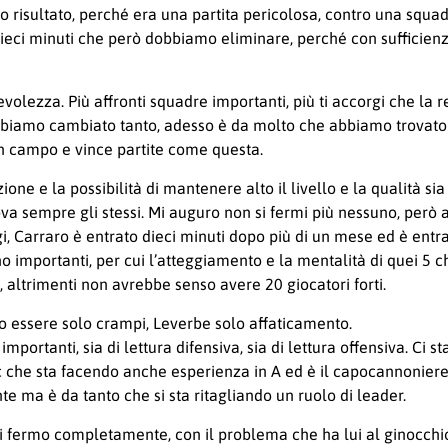
to risultato, perché era una partita pericolosa, contro una squa
eci minuti che però dobbiamo eliminare, perché con sufficienza e
lezza. Più affronti squadre importanti, più ti accorgi che la r
bbiamo cambiato tanto, adesso è da molto che abbiamo trovato u
n campo e vince partite come questa.
e e la possibilità di mantenere alto il livello e la qualità sia 
empre gli stessi. Mi auguro non si fermi più nessuno, però all
ggi, Carraro è entrato dieci minuti dopo più di un mese ed è ent
no importanti, per cui l’atteggiamento e la mentalità di quei 5 
 altrimenti non avrebbe senso avere 20 giocatori forti.
ro essere solo crampi, Leverbe solo affaticamento.
portanti, sia di lettura difensiva, sia di lettura offensiva. Ci s
ic che sta facendo anche esperienza in A ed è il capocannonie
 ma è da tanto che si sta ritagliando un ruolo di leader.
i fermo completamente, con il problema che ha lui al ginocchio,