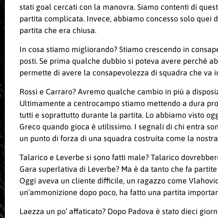
stati goal cercati con la manovra. Siamo contenti di ques
partita complicata. Invece, abbiamo concesso solo quei di
partita che era chiusa.
In cosa stiamo migliorando? Stiamo crescendo in consapevo
posti. Se prima qualche dubbio si poteva avere perché a
permette di avere la consapevolezza di squadra che va i
Rossi e Carraro? Avremo qualche cambio in più a disposizion
Ultimamente a centrocampo stiamo mettendo a dura prova s
tutti e soprattutto durante la partita. Lo abbiamo visto o
Greco quando gioca è utilissimo. I segnali di chi entra so
un punto di forza di una squadra costruita come la nostra,
Talarico e Leverbe si sono fatti male? Talarico dovrebbe
Gara superlativa di Leverbe? Ma è da tanto che fa partite im
Oggi aveva un cliente difficile, un ragazzo come Vlahov
un’ammonizione dopo poco, ha fatto una partita importante
Laezza un po’ affaticato? Dopo Padova è stato dieci giorn