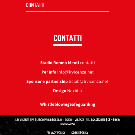
CONTATTI
CONTATTI
Stadio Romeo Menti
contatti
Per info
info@lrvicenza.net
Sponsor e partnership
lrclub@lrvicenza.net
Design
Nexidia
Whistleblowing
Safeguarding
L.R. VICENZA SPA | LARGO PAOLO ROSSI, 9 – 36100 – VICENZA | TEL. 04441720128 | CF = P.IVA:
02555940242
PRIVACY POLICY
COOKIE POLICY