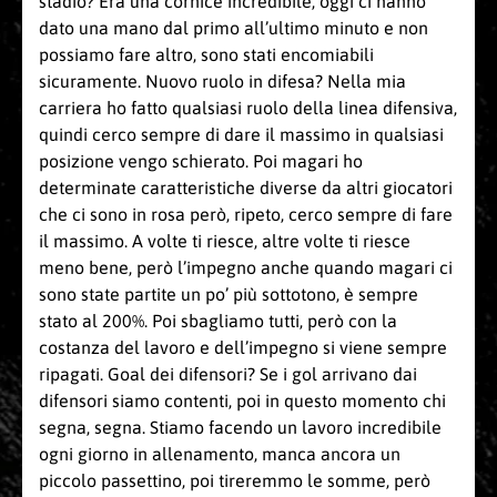
stadio? Era una cornice incredibile, oggi ci hanno
dato una mano dal primo all’ultimo minuto e non
possiamo fare altro, sono stati encomiabili
sicuramente. Nuovo ruolo in difesa? Nella mia
carriera ho fatto qualsiasi ruolo della linea difensiva,
quindi cerco sempre di dare il massimo in qualsiasi
posizione vengo schierato. Poi magari ho
determinate caratteristiche diverse da altri giocatori
che ci sono in rosa però, ripeto, cerco sempre di fare
il massimo. A volte ti riesce, altre volte ti riesce
meno bene, però l’impegno anche quando magari ci
sono state partite un po’ più sottotono, è sempre
stato al 200%. Poi sbagliamo tutti, però con la
costanza del lavoro e dell’impegno si viene sempre
ripagati. Goal dei difensori? Se i gol arrivano dai
difensori siamo contenti, poi in questo momento chi
segna, segna. Stiamo facendo un lavoro incredibile
ogni giorno in allenamento, manca ancora un
piccolo passettino, poi tireremmo le somme, però